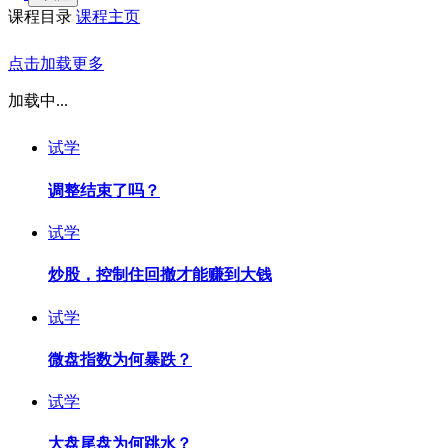
课程目录
课程主页
点击加载更多
加载中...
试学
调整结束了吗？
试学
炒股，控制住回撤才能赚到大钱
试学
微盘指数为何暴跌？
试学
大盘尾盘为何跳水？