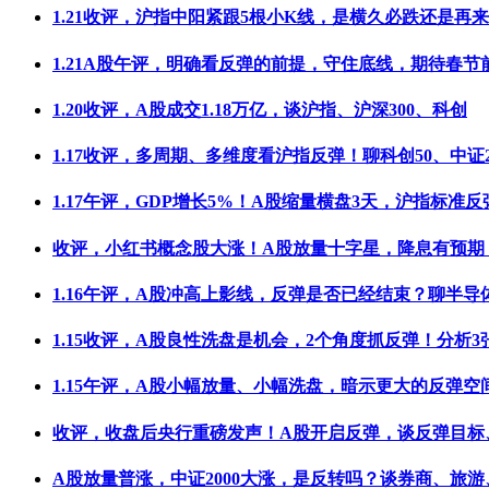
1.21收评，沪指中阳紧跟5根小K线，是横久必跌还是再
1.21A股午评，明确看反弹的前提，守住底线，期待春节
1.20收评，A股成交1.18万亿，谈沪指、沪深300、科创
1.17收评，多周期、多维度看沪指反弹！聊科创50、中证2
1.17午评，GDP增长5%！A股缩量横盘3天，沪指标准反
收评，小红书概念股大涨！A股放量十字星，降息有预期
1.16午评，A股冲高上影线，反弹是否已经结束？聊半导
1.15收评，A股良性洗盘是机会，2个角度抓反弹！分析3
1.15午评，A股小幅放量、小幅洗盘，暗示更大的反弹空
收评，收盘后央行重磅发声！A股开启反弹，谈反弹目标
A股放量普涨，中证2000大涨，是反转吗？谈券商、旅游