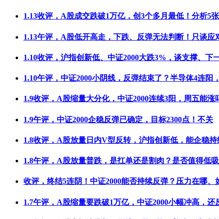
1.13收评，A股成交跌破1万亿，创3个多月最低！分析5张
1.13午评，A股低开高走，下跌、反弹无法判断！只谈应
1.10收评，沪指创新低、中证2000大跌3%，谈支撑、下
1.10午评，中证2000小阴线，反弹结束了？半导体4连阳
1.9收评，A股缩量大分化，中证2000连续3阳，周五能涨
1.9午评，中证2000企稳反弹已确定，目标2300点！不关
1.8收评，A股放量日内V型反转，沪指创新低，能企稳持
1.8午评，A股放量普跌，是扛单还是割肉？是否值得低
收评，终结5连阴！中证2000能否持续反弹？压力在哪、
1.7午评，A股缩量要跌破1万亿，中证2000小幅冲高，还