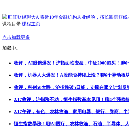
旺旺财经聊大A
将近10年金融机构从业经验，擅长跟踪短
课程目录
课程主页
点击加载更多
加载中...
收评，AI眼镜爆发！沪指面临变盘，中证2000超买！聊6
收评，机器人大爆发！A股能否持续上涨？聊6个异动板
收评，科创50大跌，沪指跌破5日线，支撑在哪？计划反
2.17收评，沪指涨不动，恒生指数基本见顶！聊4个强势
2.17午评，有色、农林牧渔、家用电器、银行、券商、半
恒生指数暴涨！聊AI医疗、农林牧渔、石油、半导体、