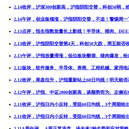
2.14收评，沪深300创新高，沪指阴阳交替，科创50弱，
2.14午评，创业板领涨，沪指阴阳交替，不追！警惕周一
2.13点评，恒生指数放量长上影线！半导体、猪肉、DEE
2.13收评，沪指阴阳交替第4天，科创50大跌，周五能否
2.13午评，沪指放量滞涨，低位板块酿酒、猪肉爆发，给
2.12板块，软件服务、半导体、券商、工程机械、家用电
2.12收评，尾盘拉升，沪指重新站上60日均线！明天能否
2.12午评，沪指、中证2000创新高，谈顺势而为、左侧右
2.11收评，沪指日内小反转，受阻60日均线，3个周期给
2.11收评，沪指日内小反转，受阻60日均线，3个周期给
2.11A股午评， A股正常洗盘，谈未来2种走势和应对策略