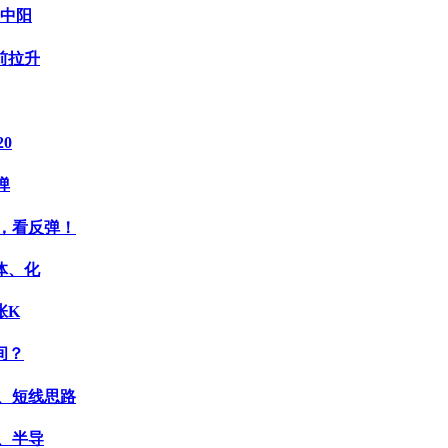
来中阳
前拉升
0
弹
，看反弹！
体、化
张K
间？
、短线思路
、半导