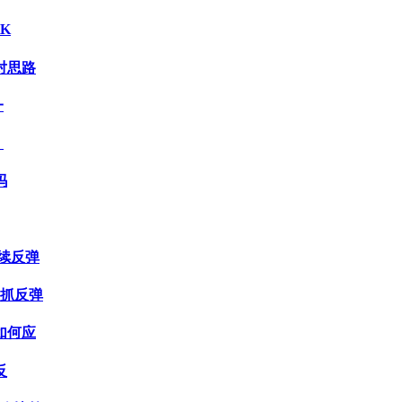
K
对思路
一
，
吗
续反弹
吸抓反弹
如何应
反