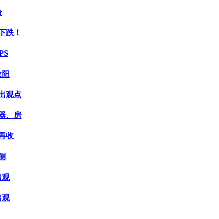
给
下跌！
PS
收阳
出观点
器、房
再收
侧
出观
出观