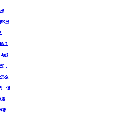
续涨
张K线
？
解除？
有均线
大涨，
天怎么
势、谈
持股
弱要