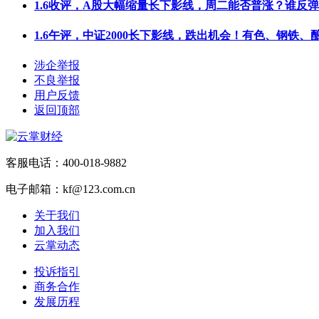
1.6收评，A股大幅缩量长下影线，周二能否普涨？谁反
1.6午评，中证2000长下影线，跌出机会！有色、钢铁、
涉企举报
不良举报
用户反馈
返回顶部
客服电话：400-018-9882
电子邮箱：kf@123.com.cn
关于我们
加入我们
云掌动态
投诉指引
商务合作
发展历程