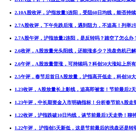
2.10A股收评，沪指放量3连阳，受阻60日均线，能否持
2.7A股收评，下午先跌后涨，遇到阻力，不追高！列举2
2.7A股午评，沪指放量2连阳，是反转吗？踏空了怎么办
2.6收评，A股放量光头阳线，还能涨多少？洗盘危机已
2.6午评，A股放量普涨，可持续吗？科创50大涨站上所
2.5午评，春节后首日A股放量，沪指高开低走，科创50
1.23收评，A股放量长上影线，追高即被套！节前最后2
1.23午评，中长期资金入市明确指标！分析春节前A股走
1.22收评，沪指跌破10日均线，谈节前最后3天走势！聊
1.22午评， 沪指创5天新低，这是节前最后的洗盘还是转