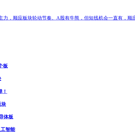
线主力，顺应板块轮动节奏。A股有牛熊，但短线机会一直有，顺
个板
块
弹！
板块
导体板
人工智能