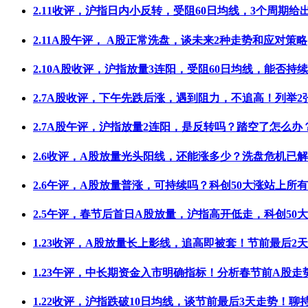
2.11收评，沪指日内小反转，受阻60日均线，3个周期给
2.11A股午评， A股正常洗盘，谈未来2种走势和应对策略
2.10A股收评，沪指放量3连阳，受阻60日均线，能否持
2.7A股收评，下午先跌后涨，遇到阻力，不追高！列举2
2.7A股午评，沪指放量2连阳，是反转吗？踏空了怎么办
2.6收评，A股放量光头阳线，还能涨多少？洗盘危机已
2.6午评，A股放量普涨，可持续吗？科创50大涨站上所
2.5午评，春节后首日A股放量，沪指高开低走，科创50
1.23收评，A股放量长上影线，追高即被套！节前最后2
1.23午评，中长期资金入市明确指标！分析春节前A股走
1.22收评，沪指跌破10日均线，谈节前最后3天走势！聊