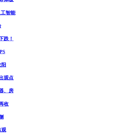
人工智能
给
下跌！
PS
收阳
出观点
器、房
再收
侧
出观