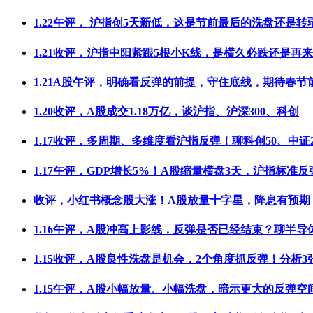
1.22午评， 沪指创5天新低，这是节前最后的洗盘还是转
1.21收评，沪指中阳紧跟5根小K线，是横久必跌还是再
1.21A股午评，明确看反弹的前提，守住底线，期待春节
1.20收评，A股成交1.18万亿，谈沪指、沪深300、科创
1.17收评，多周期、多维度看沪指反弹！聊科创50、中证2
1.17午评，GDP增长5%！A股缩量横盘3天，沪指标准反
收评，小红书概念股大涨！A股放量十字星，降息有预期
1.16午评，A股冲高上影线，反弹是否已经结束？聊半导
1.15收评，A股良性洗盘是机会，2个角度抓反弹！分析3
1.15午评，A股小幅放量、小幅洗盘，暗示更大的反弹空