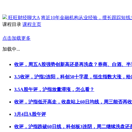
旺旺财经聊大A
将近10年金融机构从业经验，擅长跟踪短
课程目录
课程主页
点击加载更多
加载中...
收评，周五A股强势创新高还是再洗盘？券商、白酒、半
3.5收评，沪指2连阳，科创50十字星，恒生指数大涨，给
3.5A股午评，沪指放量滞涨，怎么看？
收评，沪指低开高走，收盘站上60日均线，周三能否再
3月4日A股午评
收评，沪指跌破60日线，科创板3连阴，周二继续洗盘还