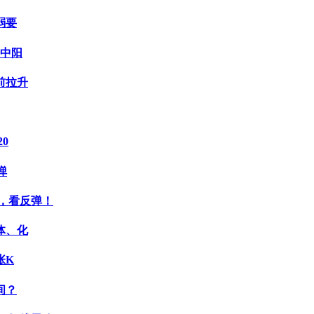
弱要
来中阳
前拉升
0
弹
，看反弹！
体、化
张K
间？