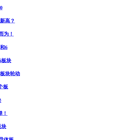
0
新高？
而为！
和6
6板块
聊板块轮动
个板
块
弹！
板块
导体板