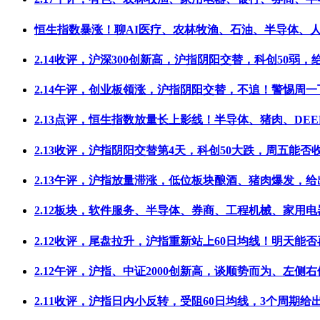
恒生指数暴涨！聊AI医疗、农林牧渔、石油、半导体、
2.14收评，沪深300创新高，沪指阴阳交替，科创50弱，
2.14午评，创业板领涨，沪指阴阳交替，不追！警惕周一
2.13点评，恒生指数放量长上影线！半导体、猪肉、DEE
2.13收评，沪指阴阳交替第4天，科创50大跌，周五能否
2.13午评，沪指放量滞涨，低位板块酿酒、猪肉爆发，给
2.12板块，软件服务、半导体、券商、工程机械、家用电
2.12收评，尾盘拉升，沪指重新站上60日均线！明天能否
2.12午评，沪指、中证2000创新高，谈顺势而为、左侧右
2.11收评，沪指日内小反转，受阻60日均线，3个周期给