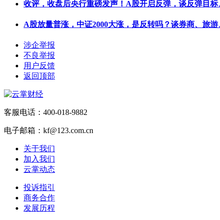
收评，收盘后央行重磅发声！A股开启反弹，谈反弹目标
A股放量普涨，中证2000大涨，是反转吗？谈券商、旅游
涉企举报
不良举报
用户反馈
返回顶部
客服电话：400-018-9882
电子邮箱：kf@123.com.cn
关于我们
加入我们
云掌动态
投诉指引
商务合作
发展历程