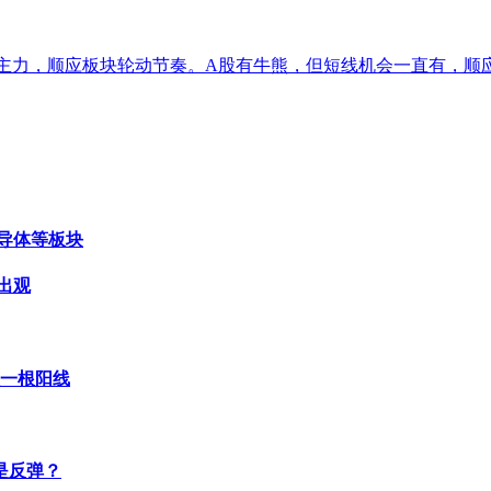
线主力，顺应板块轮动节奏。A股有牛熊，但短线机会一直有，顺
导体等板块
出观
收一根阳线
是反弹？