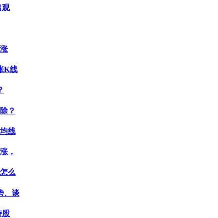
出观
续涨
张K线
？
解除？
有均线
大涨，
天怎么
势、谈
持股