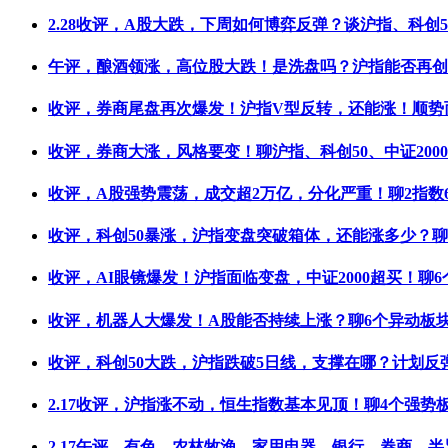
2.28收评，A股大跌，下周如何博弈反弹？谈沪指、科创5
午评，酿酒领涨，高位股大跌！是洗盘吗？沪指能否再创
收评，券商尾盘再次爆发！沪指V型反转，还能涨！顺势
收评，券商大涨，风格要变！聊沪指、科创50、中证2000
收评，A股强势震荡，成交超2万亿，分化严重！聊2指数
收评，科创50暴涨，沪指变盘突破箱体，还能涨多少？
收评，AI眼镜爆发！沪指面临变盘，中证2000超买！聊6
收评，机器人大爆发！A股能否持续上涨？聊6个异动板
收评，科创50大跌，沪指跌破5日线，支撑在哪？计划反
2.17收评，沪指涨不动，恒生指数基本见顶！聊4个强势
2.17午评，有色、农林牧渔、家用电器、银行、券商、半