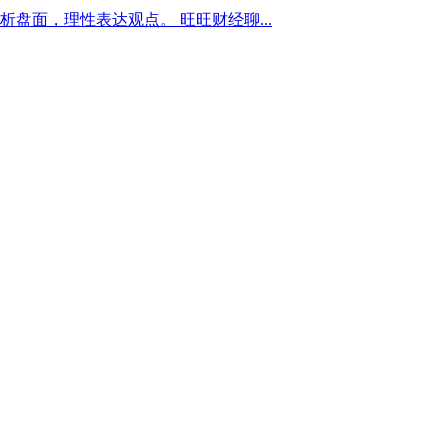
析盘面，理性表达观点。
旺旺财经聊...