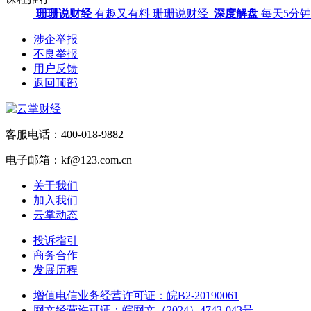
珊珊说财经
有趣又有料
珊珊说财经
深度解盘
每天5分
涉企举报
不良举报
用户反馈
返回顶部
客服电话：400-018-9882
电子邮箱：kf@123.com.cn
关于我们
加入我们
云掌动态
投诉指引
商务合作
发展历程
增值电信业务经营许可证：皖B2-20190061
网文经营许可证：皖网文（2024）4743-043号