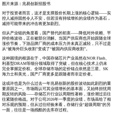
图片来源：兆易创新招股书
对于投资者而言，这才是支撑股价长期上涨的核心逻辑——实
控人减持固然令人不安，但若没有持续增长的业绩作为基石，
减持可能带来的冲击将更加剧烈。
但从产业链的角度看，国产替代的初衷——降低对外依赖、平
抑价格波动，正在被部分消解。当国产供应商也开始跟随全球
涨价节奏，下游品牌厂商的成本压力并未真正减轻，只不过是
从“被海外巨头收割”变成了“被国内供应商收割”。
这种困境的根源在于，中国存储芯片产业虽然在NOR Flash、
利基型DRAM等细分领域取得了突破，但在核心技术上仍未
完全掌握定价权。全球存储市场的定价锚点依然是三星、SK
海力士和美光，国产厂商更多是跟随者而非定价者。
这或许也是为什么过去一年兆易创新的股价波动如此剧烈的重
要原因之一。市场既认可其业绩增长的基本面，又始终担忧周
期反转的风险——存储芯片行业以周期性著称，涨价潮过后往
往紧随价格战。对于公司2026年一季度的业绩，市场虽给了相
对乐观的预期，但从过往经验来看，存储行业“超级周期”的另
一面，往往是一场残酷的去库存过程。