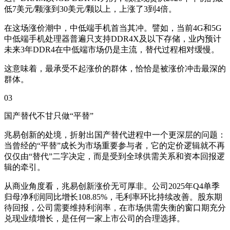
低7美元/颗涨到30美元/颗以上，上涨了3到4倍。
在这场涨价潮中，中低端手机首当其冲。譬如，当前4G和5G
中低端手机处理器普遍只支持DDR4X及以下存储，业内预计
未来3年DDR4在中低端市场仍是主流，替代过程相对缓慢。
这意味着，最承受不起涨价的群体，恰恰是被涨价冲击最深的
群体。
03
国产替代不甘只做“平替”
兆易创新的处境，折射出国产替代进程中一个更深层的问题：
当曾经的“平替”成长为市场重要参与者，它的定价逻辑就不再
仅仅由“替代”二字决定，而是受到全球供需关系和资本回报逻
辑的牵引。
从商业角度看，兆易创新涨价无可厚非。公司2025年Q4单季
归母净利润同比增长108.85%，毛利率环比持续改善。股东期
待回报，公司需要维持利润率，在市场供需失衡的窗口期充分
兑现业绩增长，是任何一家上市公司的合理选择。