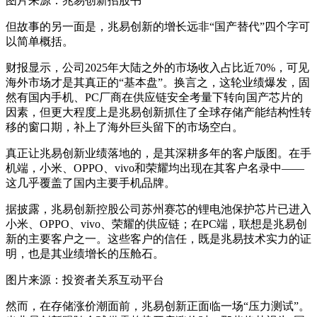
图片来源：兆易创新招股书
但故事的另一面是，兆易创新的增长远非“国产替代”四个字可
以简单概括。
财报显示，公司2025年大陆之外的市场收入占比近70%，可见
海外市场才是其真正的“基本盘”。换言之，这轮业绩爆发，固
然有国内手机、PC厂商在供应链安全考量下转向国产芯片的
因素，但更大程度上是兆易创新抓住了全球存储产能结构性转
移的窗口期，补上了海外巨头留下的市场空白。
真正让兆易创新业绩落地的，是其深耕多年的客户版图。在手
机端，小米、OPPO、vivo和荣耀均出现在其客户名录中——
这几乎覆盖了国内主要手机品牌。
据披露，兆易创新控股公司苏州赛芯的锂电池保护芯片已进入
小米、OPPO、vivo、荣耀的供应链；在PC端，联想是兆易创
新的主要客户之一。这些客户的信任，既是兆易技术实力的证
明，也是其业绩增长的压舱石。
图片来源：投资者关系互动平台
然而，在存储涨价潮面前，兆易创新正面临一场“压力测试”。