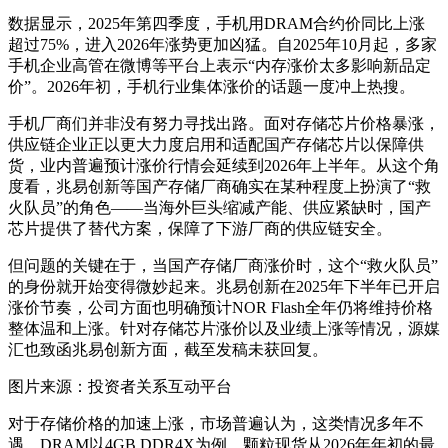
数据显示，2025年第四季度，手机用DRAM合约价同比上涨
超过75%，进入2026年涨势更加凶猛。自2025年10月起，多家
手机企业高管在微博等平台上表示“内存涨价太多影响新品定
价”。2026年初，手机行业集体涨价的话题一度冲上热搜。
手机厂商们并非没有努力寻找出路。面对存储芯片价格暴涨，
供应链企业正以更大力度启用和适配国产存储芯片以保障供
货，业内普遍预计涨价行情会延续到2026年上半年。从这个角
度看，兆易创新等国产存储厂商确实在某种程度上扮演了“救
火队员”的角色——当海外巨头缩减产能、供应紧缺时，国产
芯片提供了替代方案，保障了下游厂商的供应链安全。
但问题的关键在于，当国产存储厂商涨价时，这个“救火队员”
的身份就开始变得微妙起来。兆易创新在2025年下半年已开启
涨价节奏，公司方面也明确预计NOR Flash全年仍将维持价格
整体温和上涨。针对存储芯片涨价以及业绩上涨等情况，源媒
汇也致函兆易创新方面，截至发稿未获回复。
图片来源：投资者关系互动平台
对于存储价格的加速上涨，市场普遍认为，这类情况多年不
遇。DRAM以4GB DDR4X为例，颗粒现货从2026年年初的最