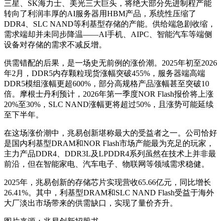
三星、SK海力士、美光三大巨头，将绝大部分先进制程产能
转向了利润丰厚的AI服务器用HBM产品，系统性压缩了
DDR4、SLC NAND等利基型存储的产能。供给端急剧收缩，
需求端却并未同步降温——AI手机、AIPC、智能汽车等端侧
设备对存储的需求不减反增。
供需错配的后果，是一场史无前例的涨价潮。2025年初至2026
年2月，DDR5内存颗粒现货涨幅突破455%，服务器端高端
DDR5模组涨幅更超600%，部分高规格产品涨幅甚至突破10
倍。摩根士丹利预计，2026年第一季度NOR Flash报价将上涨
20%至30%，SLC NAND涨幅更将超过50%，且涨势可能延续
至下半年。
在这场涨价潮中，兆易创新堪称最大的受益者之一。公司恰好
是国内利基型DRAM和NOR Flash市场产能最为充足的玩家，
主力产品DDR4、DDR3L及LPDDR4系列虽然在技术上并非最
前沿，但在智能家电、汽车电子、物联网等领域需求稳健。
2025年，兆易创新的存储芯片实现营收65.66亿元，同比增长
26.41%。其中，利基型DRAM和SLC NAND Flash受益于海外
大厂淡出市场带来的供需缺口，实现了量价齐升。