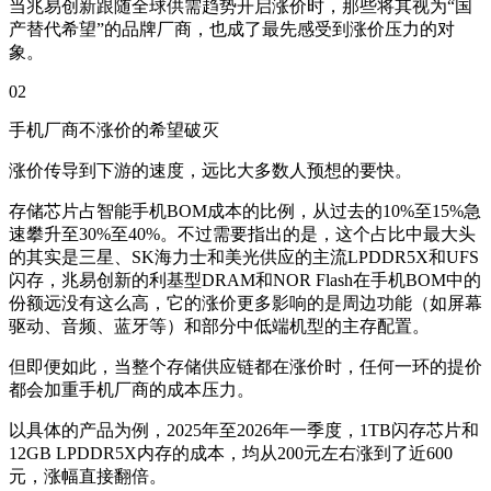
当兆易创新跟随全球供需趋势开启涨价时，那些将其视为“国
产替代希望”的品牌厂商，也成了最先感受到涨价压力的对
象。
02
手机厂商不涨价的希望破灭
涨价传导到下游的速度，远比大多数人预想的要快。
存储芯片占智能手机BOM成本的比例，从过去的10%至15%急
速攀升至30%至40%。不过需要指出的是，这个占比中最大头
的其实是三星、SK海力士和美光供应的主流LPDDR5X和UFS
闪存，兆易创新的利基型DRAM和NOR Flash在手机BOM中的
份额远没有这么高，它的涨价更多影响的是周边功能（如屏幕
驱动、音频、蓝牙等）和部分中低端机型的主存配置。
但即便如此，当整个存储供应链都在涨价时，任何一环的提价
都会加重手机厂商的成本压力。
以具体的产品为例，2025年至2026年一季度，1TB闪存芯片和
12GB LPDDR5X内存的成本，均从200元左右涨到了近600
元，涨幅直接翻倍。