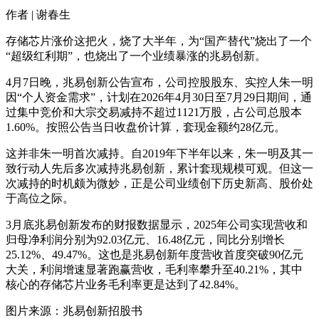
作者 | 谢春生
存储芯片涨价这把火，烧了大半年，为“国产替代”烧出了一个
“超级红利期”，也烧出了一个业绩暴涨的兆易创新。
4月7日晚，兆易创新公告宣布，公司控股股东、实控人朱一明
因“个人资金需求”，计划在2026年4月30日至7月29日期间，通
过集中竞价和大宗交易减持不超过1121万股，占公司总股本
1.60%。按照公告当日收盘价计算，套现金额约28亿元。
这并非朱一明首次减持。自2019年下半年以来，朱一明及其一
致行动人先后多次减持兆易创新，累计套现规模可观。但这一
次减持的时机颇为微妙，正是公司业绩创下历史新高、股价处
于高位之际。
3月底兆易创新发布的财报数据显示，2025年公司实现营收和
归母净利润分别为92.03亿元、16.48亿元，同比分别增长
25.12%、49.47%。这也是兆易创新年度营收首度突破90亿元
大关，利润增速显著跑赢营收，毛利率攀升至40.21%，其中
核心的存储芯片业务毛利率更是达到了42.84%。
图片来源：兆易创新招股书