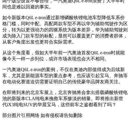
两个版型设置不够合理，一汽奥迪Q6L e-tron浪费了大半年时
间也是难以回避的事实。
如今新版本Q6L e-tron通过新增磷酸铁锂电池车型降低车系价
格门槛，同时中配、高配两款车型不再以华为辅助驾驶作为区
分，转为以更强动力的四驱系统为版本差异，华为辅助驾驶则
成为除入门款车型的标配，显然可以覆盖更广的消费者群体，
从客户角度出发也更符合实际需求。
从这个角度看，假如大半年前一汽奥迪首发Q6L e-tron时就能
像今天一样一步到位，或许市场表现也会大不相同。
一汽奥迪Q6L e-tron的案例，不仅在奥迪内部值得成为后续新
车，尤其是新能源车型的重点参考，也应该引起宝马、奔驰等
在电动化赛道迫切需要证明自己的传统豪华品牌友商关注。
在即将到来的北京车展上，北京奔驰将会拿出搭载磷酸铁锂电
池的新版本CLA纯电来挽救车系惨淡的销量。即将推出新世
代iX3纯电SUV的华晨宝马，这些前车之鉴都看到了吗？
部分图片引用网络 如有侵权请告知删除