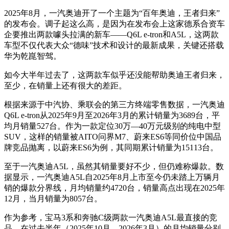
2025年8月，一汽奥迪开了一个主题为“百年奥迪，王者归来”
的发布会。调子起这么高，是因为在发布会上这家德系合资车
企要推出两款噱头拉满的新车——Q6L e-tron和A5L，这两款
车型不仅代表大众“德味”技术和设计的最新成果，关键还搭载
华为乾崑智驾。
如今大半年过去了，这两款车似乎还没能帮助奥迪王者归来，
至少，在销量上还有很大的差距。
根据来源于中汽协、乘联会的第三方终端零售数据，一汽奥迪
Q6L e-tron从2025年9月至2026年3月的累计销量为3689台，平
均月销量527台。作为一款定位30万—40万元级别的纯电中型
SUV，这样的销量被AITO问界M7、蔚来ES6等同价位中国品
牌竞品抛离，以蔚来ES6为例，其同期累计销量为15113台。
至于一汽奥迪A5L，虽然其销量要好不少，但仍难称爆款。数
据显示，一汽奥迪A5L自2025年8月上市至今仍未踏上万辆月
销的爆款分界线，月均销量约4720台，销量高点出现在2025年
12月，当月销量为8057台。
作为参考，宝马3系和奔驰C级两款一汽奥迪A5L最直接的竞
品，在过去半年（2025年10月—2026年3月）的月均销量分别