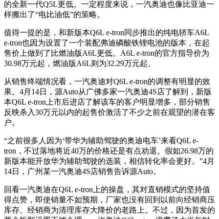
的全新一代Q5L更低。一定程度来说，一汽奥迪也像比亚迪一
样搬出了“电比油低”的策略。
值得一提的是，和新版本Q6L e-tron同步推出的纯电轿车A6L
e-tron也因为设置了一个装配弗迪磷酸铁锂电池的版本，在起
售价上做到了比燃油版A6L更低。A6L e-tron的官方指导价为
30.98万元起，燃油版A6L则为32.29万元起。
从销售终端情况看，一汽奥迪对Q6L e-tron的调整有明显的效
果。4月14日，源Auto从广佛多家一汽奥迪4S店了解到，新版
本Q6L e-tron上市后进店了解该车的客户明显增多，部分销售
反映杀入30万元以内的起售价激活了不少之前在观望的潜在客
户。
“之前很多人因为‘带华为辅助驾驶的奥迪电车’来看Q6L e-
tron，不过落地将近40万的价格还是有点劝退。假如26.98万的
新版本能开放华为辅助驾驶的选装，相信转化率会更好。”4月
14日，广州某一汽奥迪4S店销售告诉源Auto。
回看一汽奥迪在Q6L e-tron上的操盘，其对直销模式的坚持值
得点赞，即使销量不如预期，厂家也没有回到以前向经销商压
库存、经销商为清理库存大降价的老路上。不过，因为首发的