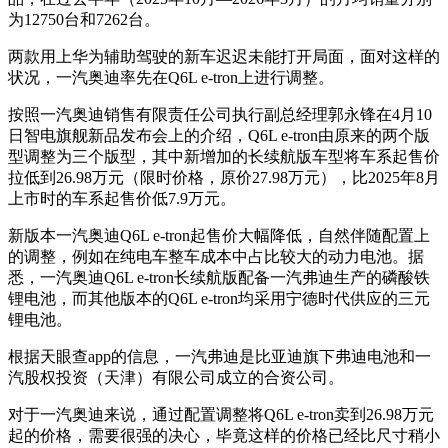
为12750台和7262台。
两款用上华为辅助驾驶的新车迟迟未能打开局面，面对这样的
状况，一汽奥迪率先在Q6L e-tron上进行调整。
按照一汽奥迪销售有限责任公司执行副总经理郭永锋在4月10
日智电旗舰新品发布会上的介绍，Q6L e-tron由原来的两个版
型调整为三个版型，其中新增加的长续航版车型将车系起售价
拉低到26.98万元（限时价格，原价27.98万元），比2025年8月
上市时的车系起售价低7.9万元。
新版本一汽奥迪Q6L e-tron起售价大幅降低，自然伴随配置上
的调整，例如在纯电车整车成本中占比较大的动力电池。据
悉，一汽奥迪Q6L e-tron长续航版配备一汽弗迪生产的磷酸铁
锂电池，而其他版本的Q6L e-tron均采用宁德时代供应的三元
锂电池。
根据天眼查app的信息，一汽弗迪是比亚迪旗下弗迪电池和一
汽股权投资（天津）有限公司成立的合资公司。
对于一汽奥迪来说，通过配置调整将Q6L e-tron卖到26.98万元
起的价格，需要很强的决心，毕竟这样的价格已经比尺寸稍小