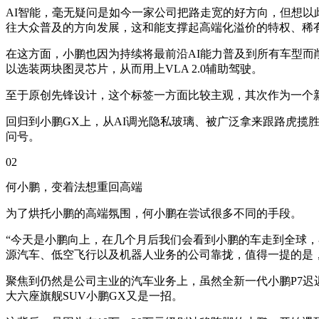
AI智能，毫无疑问是如今一家公司把路走宽的好方向，但想以
往大众普及的方向发展，这和能支撑起高端化溢价的特权、稀
在这方面，小鹏也因为持续将最前沿AI能力普及到所有车型而削
以选装两块图灵芯片，从而用上VLA 2.0辅助驾驶。
至于原创先锋设计，这个标签一方面比较主观，其次作为一个新
回归到小鹏GX上，从AI调光隐私玻璃、被广泛拿来跟路虎揽
问号。
02
何小鹏，变着法想重回高端
为了烘托小鹏的高端氛围，何小鹏在尝试很多不同的手段。
“今天是小鹏向上，在几个月后我们会看到小鹏的车走到全球
源汽车、低空飞行以及机器人业务的公司靠拢，值得一提的是，
聚焦到仍然是公司主业的汽车业务上，虽然全新一代小鹏P7迟
大六座旗舰SUV小鹏GX又是一招。