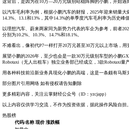
这背后，是因为在10万—20万元级别站稳阵脚的小鹏，开始遇
以汽车毛利率为例，根据小鹏汽车的财报，2025年迎来销量大爆发
14.3%、13.1和13%，其中14.3%的单季度汽车毛利率为历史峰
以理想汽车、蔚来两家同为新势力代表的车企为参考，前者202
分别为10.2%、10.3%、14.7%和18.1%。
不难看出，像初代P7一样打开20万元甚至30万元以上市场
展望小鹏的2026年，至少也会是一款30万元级别车型的小鹏
Robotaxi（无人出租车）独立业务部已经成立，3款Robota
用各种科技前沿新业务具现化小鹏的高端，这是一条颇有马斯
部分图片引用网络 如有侵权请告知删除
更多精彩内容，关注云掌财经公众号（ID：yzcjapp）
以上内容仅供学习交流，不作为投资依据，据此操作风险自担
热股榜
代码/名称
现价
涨跌幅