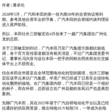
作者 | 潘卓伦
2028年5月，广汽和本田的第一份为期30年的合资协议将到
期。参考其他合资车企的节奏，广汽本田的合资续约谈判理应
进入尾声阶段。
所以，本田社长三部敏宏在4月份来了一趟广汽集团在广州化
龙的总部。
关于三部敏宏的到访，广汽本田乃至广汽集团方面都比较低
调，各个官方宣传渠道都没有相关消息，不过广汽集团党委书
记、董事长冯兴亚与这位本田一把手的同框合照依然在社交媒
体平台上不胫而走。
结合本田在华甚至在全球范围电动化转型的困境，也许三部敏
宏应该早点来访广汽集团，毕竟广州已经成了日系车企扭转电
动化颓势的福地。在广汽集团内部，广汽丰田已经是一个很好
的例子，而在外部，总部设立在广州花都的东风日产也是典型
案例。
先聊广汽丰田，其在2025年基于广汽自研电动化平台以及已经
拉通好的供应商资源，推出纯电SUV铂智3X，一举成为在电