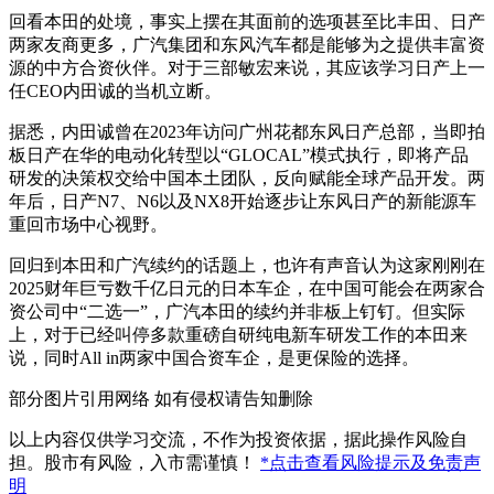
回看本田的处境，事实上摆在其面前的选项甚至比丰田、日产
两家友商更多，广汽集团和东风汽车都是能够为之提供丰富资
源的中方合资伙伴。对于三部敏宏来说，其应该学习日产上一
任CEO内田诚的当机立断。
据悉，内田诚曾在2023年访问广州花都东风日产总部，当即拍
板日产在华的电动化转型以“GLOCAL”模式执行，即将产品
研发的决策权交给中国本土团队，反向赋能全球产品开发。两
年后，日产N7、N6以及NX8开始逐步让东风日产的新能源车
重回市场中心视野。
回归到本田和广汽续约的话题上，也许有声音认为这家刚刚在
2025财年巨亏数千亿日元的日本车企，在中国可能会在两家合
资公司中“二选一”，广汽本田的续约并非板上钉钉。但实际
上，对于已经叫停多款重磅自研纯电新车研发工作的本田来
说，同时All in两家中国合资车企，是更保险的选择。
部分图片引用网络 如有侵权请告知删除
以上内容仅供学习交流，不作为投资依据，据此操作风险自
担。股市有风险，入市需谨慎！
*点击查看风险提示及免责声
明