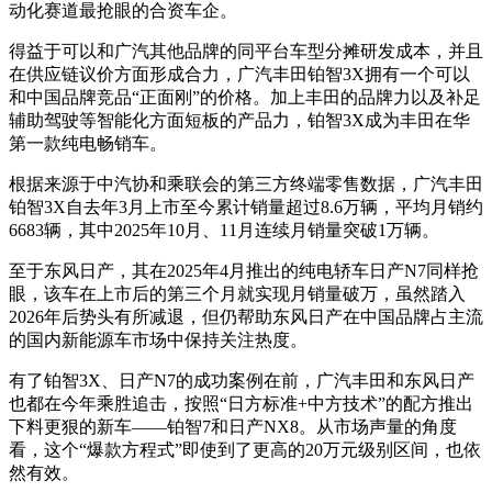
动化赛道最抢眼的合资车企。
得益于可以和广汽其他品牌的同平台车型分摊研发成本，并且
在供应链议价方面形成合力，广汽丰田铂智3X拥有一个可以
和中国品牌竞品“正面刚”的价格。加上丰田的品牌力以及补足
辅助驾驶等智能化方面短板的产品力，铂智3X成为丰田在华
第一款纯电畅销车。
根据来源于中汽协和乘联会的第三方终端零售数据，广汽丰田
铂智3X自去年3月上市至今累计销量超过8.6万辆，平均月销约
6683辆，其中2025年10月、11月连续月销量突破1万辆。
至于东风日产，其在2025年4月推出的纯电轿车日产N7同样抢
眼，该车在上市后的第三个月就实现月销量破万，虽然踏入
2026年后势头有所减退，但仍帮助东风日产在中国品牌占主流
的国内新能源车市场中保持关注热度。
有了铂智3X、日产N7的成功案例在前，广汽丰田和东风日产
也都在今年乘胜追击，按照“日方标准+中方技术”的配方推出
下料更狠的新车——铂智7和日产NX8。从市场声量的角度
看，这个“爆款方程式”即使到了更高的20万元级别区间，也依
然有效。