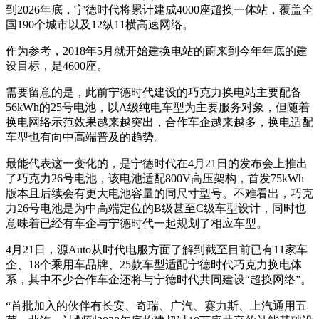
到2026年底，宁德时代将累计建成4000座超换一体站，覆盖全
国190个城市以及12纵11横高速网络。
作为参考，2018年5月就开始建换电站的蔚来到今年年底的建
设目标，是4600座。
需要留意的是，此前宁德时代建设的巧克力换电站主要配备
56kWh的25号电池，以A级纯电车型为主要服务对象，但随着
换电网络示范效果越来越突出，合作车企越来越多，换电适配
车型也有向中高端普及的趋势。
最能代表这一变化的，是宁德时代在4月21日的发布会上推出
了巧克力26号电池，该电池适配800V高压架构，首发75kWh
版本且后续会有更大电池容量的同尺寸型号。不难看出，巧克
力26号电池是为中高端定位的B级甚至C级车型设计，同时也
意味着已经有车企与宁德时代一起规划了相应车型。
4月21日，源Auto从时代电服方面了解到截至目前已有11家车
企、18个乘用车品牌、25款车型适配宁德时代巧克力换电体
系，其中不少合作车企还将与宁德时代共同建设“超换网络”。
“首批加入的伙伴有长安、奇瑞、广汽、赛力斯、上汽通用五