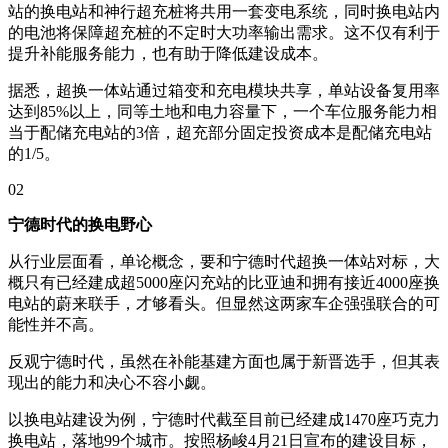
站的换电站和神行超充桩将共用一套变电系统，同时换电站内
的电池将保障超充桩的不定时大功率输出需求。这不仅有利于
提升补能服务能力，也有助于降低建设成本。
据悉，超换一体站通过箱变和充电模块共享，单站设备复用率
达到85%以上，同等土地和电力容量下，一个车位服务能力相
当于配储充电站的3倍，超充部分固定投资成本是配储充电站
的1/5。
02
宁德时代的换电野心
从行业层面看，单论概念，要和宁德时代超换一体站对标，大
概只有已经建成超5000座闪充站的比亚迪和拥有接近4000座换
电站的蔚来联手，才够看头。但显然这两家车企强强联合的可
能性并不高。
反观宁德时代，虽然在补能基建方面也属于新晋选手，但其表
现出的能力和决心不容小觑。
以换电站建设为例，宁德时代截至目前已经建成1470座巧克力
换电站，落地99个城市。按照杨峻4月21日宣布的建设目标，