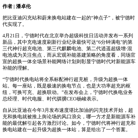
作者 | 潘卓伦
把比亚迪闪充站和蔚来换电站建在一起的“神点子”，被宁德时
代实现了。
4月21日，宁德时代在北京举办超级科技日活动并发布一系列
新品，其中充电速度刷新行业纪录最快可达“6分钟满电”的第
三代神行超充电池、第三代麒麟电池、第二代逍遥超级增·混
电池成为关注焦点，而从宏观补能基建策略的角度看，同场官
宣的超换一体全场景补能网络计划则彰显宁德时代对新能源车
补能的理解。
“宁德时代换电站将全系标配神行超充桩，升级为超换一体
站。每一座站，既是极速的换电节点，也是大功率超充的枢
纽，可换可充、超换联动。”在发布会上，宁德时代换电业务
总经理、时代电服、时代骐骥CEO杨峻表示。
自从比亚迪在今年3月发布速度堪比加油的闪充技术开始，超
充和换电就被推上舆论场的风口浪尖，哪一方才是新能源车补
能的最优解引起各方激烈讨论。如今，宁德时代将神行超充和
换电站建在一起升级为超换一体站，算是给出了一个答案。