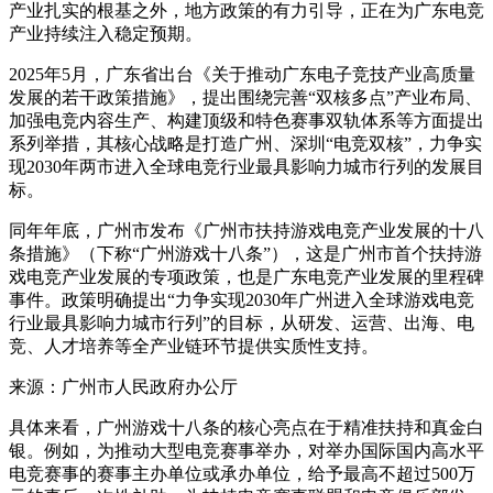
产业扎实的根基之外，地方政策的有力引导，正在为广东电竞
产业持续注入稳定预期。
2025年5月，广东省出台《关于推动广东电子竞技产业高质量
发展的若干政策措施》，提出围绕完善“双核多点”产业布局、
加强电竞内容生产、构建顶级和特色赛事双轨体系等方面提出
系列举措，其核心战略是打造广州、深圳“电竞双核”，力争实
现2030年两市进入全球电竞行业最具影响力城市行列的发展目
标。
同年年底，广州市发布《广州市扶持游戏电竞产业发展的十八
条措施》（下称“广州游戏十八条”），这是广州市首个扶持游
戏电竞产业发展的专项政策，也是广东电竞产业发展的里程碑
事件。政策明确提出“力争实现2030年广州进入全球游戏电竞
行业最具影响力城市行列”的目标，从研发、运营、出海、电
竞、人才培养等全产业链环节提供实质性支持。
来源：广州市人民政府办公厅
具体来看，广州游戏十八条的核心亮点在于精准扶持和真金白
银。例如，为推动大型电竞赛事举办，对举办国际国内高水平
电竞赛事的赛事主办单位或承办单位，给予最高不超过500万