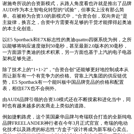
谢施奇所说的合资新模式，从路人角度看也许就是推出了品牌
AUDI作为本土智电化转型的“试验”，但事实上没有那么简
单。在被称为合资3.0的新模式中，“合资合创，双向奔赴”是
主旋律，换言之，合资中方需要有足够的干货才能撑得起奥迪
的本土化创造。
以E5 Sportback和E7X标志性的奥迪quattro四驱系统为例，之所
以能够将响应速度做到50毫秒，甚至最新2.0版本的30毫秒，
一方面源于奥迪的技术积累，另一方面也基于上汽的电子电器
架构足够先进。
除了技术上的“1+1>2”，“合资合创”还能够更好地控制成本从
而让新车有一个有竞争力的价格。背靠上汽集团的供应链优
势，E5 Sportback有一个能叫板中国品牌竞品的价格和配置
表，相信E7X也不会例外。
由AUDI品牌引领的合资3.0模式还在不断摸索和进化当中，同
时也有越来越多的友商走上类似的道路。
例如捷豹路虎，这个英国豪华品牌与奇瑞联合打造的全新纯电
品牌FREELANDER神行者在今年3月正式官宣，奇瑞的电动
化技术以及路虎的标志性“方盒子”设计将成为新车核心卖点。