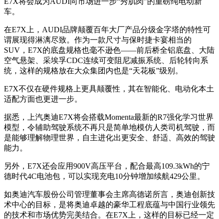
E7X将会成为AUDI向市场进一步“秀肌肉”的重磅纯电动新
车。
在E7X上，AUDI品牌颠覆百年大厂产品分级金字塔的特性可
谓展现得淋漓尽致。作为一款尺寸与保时捷卡宴相当的
SUV，E7X的底盘规格也毫不逊色——前后桥全铝底盘、大陆
空气悬架、采埃孚CDC连续可变阻尼减振系统、后轮转向系
统，这样的规格放在大众集团内也是“天花板”级别。
E7X不仅在硬件规格上更具颠覆性，其在智能化、电动化本土
适配方面也更进一步。
据悉，上汽奥迪E7X将会搭载Momenta最新的R7强化学习世界
模型，令辅助驾驶系统不再只是简单地模仿人类司机驾驶，而
是能够理解物理世界，自主进化出更安全、舒适、高效的驾驶
能力。
另外，E7X还会应用900V高压平台，配合最高109.3kWh的宁
德时代4C电池包，可以实现充电10分钟增加续航429公里。
如奥迪汽车股份公司管理董事会主席高德诺所言，奥迪创新技
术中心的目标，是将奥迪卓越的豪华工程底蕴与中国行业领先
的技术和市场优势完美结合。在E7X上，这样的目标已经一定