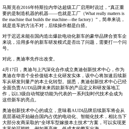
马斯克在2016年特斯拉内华达超级工厂启用时说过，“真正重
要的是制造机器的机器——也就是工厂（What really matters is
the machine that builds the machine—the factory）”，简单来说，
就是造车的方法不对，后续操作都是白搭。
对于迟迟未能在国内造出爆款电动化新车的豪华品牌合资车企
来说，沿用多年的新车研发模式是否出了问题，需要打一个问
号。
对此，奥迪率先作出改变。
4月17日，奥迪与上汽深化合作成立奥迪创新技术中心，作为
奥迪在华首个全价值链本土化研发实体，该中心将加速后续新
车从研发到量产的本土化转型。据悉，奥迪创新技术中心已经
全面负责AUDI品牌未来四款新车的产品定义和研发落地工
作，以L3级自动驾驶功能为代表的一系列划时代技术会成为
这些新车的亮点。
奥迪创新技术中心的成立，意味着AUDI品牌后续新车将会从
底层基础开始融合国内占优的电动化、智能化技术，相比当下
大部分友商采取的“全球车型嫁接本土技术”方案，可以实现更
丰富的可能性，例如更高效、低成本的整车出海。