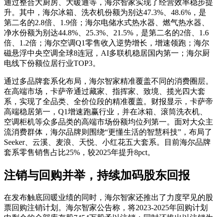
通过整合大厨房、大暖通等，海尔智家实现了经营效率稳步提
升。其中，海尔冰箱、洗衣机份额为别达47.3%、48.6%，是
第二名的2.8倍、1.9倍；海尔电储水式热水器、燃气热水器、
净水份额为别达44.8%、25.3%、21.5%，是第二名的2倍、1.6
倍、1.2倍；海尔空调Q1零售收入逆势增长，增速领跑；海尔
磁悬浮中央空调全球8连冠，AI多联机稳居国内第一；海尔厨
电线下份额位居行业TOP3。
通过多品牌套系化布局，海尔智家精准覆盖不同的消费圈层。
在高端市场，卡萨帝通过藏家、指挥家、致境、揽光四大套
系，实现了全品类、全价位段的精准覆盖。财报显示，卡萨帝
高端稳居第一，Q1增速跑赢行业，并在冰箱、滚筒洗衣机、
空调柜机等众多品类的高端市场份额均位列第一。面对大众主
流消费群体，海尔品牌则围绕“更懂生活的智慧科技”，布局了
Seeker、云溪、麦浪、天悦、小红花五大套系。目前海尔品牌
套系零售销售占比25%，较2025年提升8pct。
注销与回购并举，持续加码股东回报
在发布触底回暖业绩的同时，海尔智家还推出了力度罕见的股
票回购注销计划。海尔智家公告称，将2023-2025年回购计划