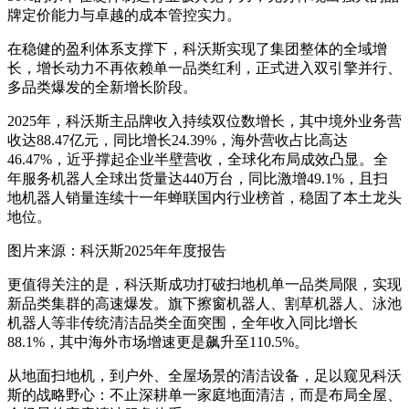
牌定价能力与卓越的成本管控实力。
在稳健的盈利体系支撑下，科沃斯实现了集团整体的全域增
长，增长动力不再依赖单一品类红利，正式进入双引擎并行、
多品类爆发的全新增长阶段。
2025年，科沃斯主品牌收入持续双位数增长，其中境外业务营
收达88.47亿元，同比增长24.39%，海外营收占比高达
46.47%，近乎撑起企业半壁营收，全球化布局成效凸显。全
年服务机器人全球出货量达440万台，同比激增49.1%，且扫
地机器人销量连续十一年蝉联国内行业榜首，稳固了本土龙头
地位。
图片来源：科沃斯2025年年度报告
更值得关注的是，科沃斯成功打破扫地机单一品类局限，实现
新品类集群的高速爆发。旗下擦窗机器人、割草机器人、泳池
机器人等非传统清洁品类全面突围，全年收入同比增长
88.1%，其中海外市场增速更是飙升至110.5%。
从地面扫地机，到户外、全屋场景的清洁设备，足以窥见科沃
斯的战略野心：不止深耕单一家庭地面清洁，而是布局全屋、