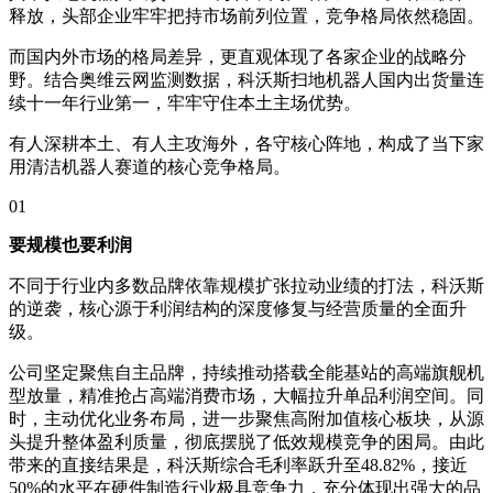
释放，头部企业牢牢把持市场前列位置，竞争格局依然稳固。
而国内外市场的格局差异，更直观体现了各家企业的战略分
野。结合奥维云网监测数据，科沃斯扫地机器人国内出货量连
续十一年行业第一，牢牢守住本土主场优势。
有人深耕本土、有人主攻海外，各守核心阵地，构成了当下家
用清洁机器人赛道的核心竞争格局。
01
要规模也要利润
不同于行业内多数品牌依靠规模扩张拉动业绩的打法，科沃斯
的逆袭，核心源于利润结构的深度修复与经营质量的全面升
级。
公司坚定聚焦自主品牌，持续推动搭载全能基站的高端旗舰机
型放量，精准抢占高端消费市场，大幅拉升单品利润空间。同
时，主动优化业务布局，进一步聚焦高附加值核心板块，从源
头提升整体盈利质量，彻底摆脱了低效规模竞争的困局。由此
带来的直接结果是，科沃斯综合毛利率跃升至48.82%，接近
50%的水平在硬件制造行业极具竞争力，充分体现出强大的品