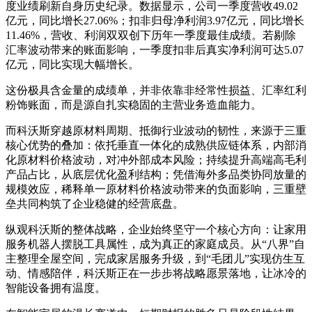
度业绩刷新自身历史纪录。数据显示，公司一季度营收49.02
亿元，同比增长27.06%；扣非归母净利润3.97亿元，同比增长
11.46%，营收、利润双双创下历年一季度最佳成绩。若剔除
汇率波动带来的账面影响，一季度扣非后真实净利润可达5.07
亿元，同比实现大幅增长。
这份极具含金量的成绩单，并非依靠非经常性损益、汇率红利
粉饰账面，而是源自扎实稳固的主营业务造血能力。
而科沃斯穿越原材料周期、抵御行业波动的韧性，来源于三重
核心优势的叠加：依托垂直一体化的成熟供应链体系，内部消
化原材料价格波动，对冲外部成本风险；持续提升高端高毛利
产品占比，从底层优化盈利结构；凭借海外多品类协同放量的
规模效应，稀释单一原材料价格波动带来的负面影响，三重壁
垒共同构筑了企业稳健的经营底盘。
纵观科沃斯的整体战略，企业始终坚守一个核心方向：让家用
服务机器人摆脱工具属性，成为真正的家庭成员。从“八界”自
主整理全屋空间，完成家居服务升级，到“毛团儿”实现仿生互
动、情感陪伴，科沃斯正在一步步将战略愿景落地，让冰冷的
智能设备拥有温度。