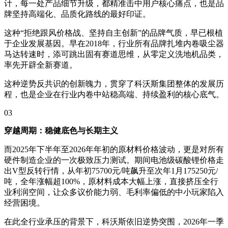
计，每一处产品细节升级，都精准击中用户核心痛点，也是品
牌坚持高端化、品质化路线的最好印证。
这种“拒绝跟风价格战、坚持自主创新”的品牌气质，早已根植
于企业发展基因。早在2018年，行业所有品牌扎堆内卷吸尘器
马达转速时，添可跳出固有赛道思维，从零定义洗地机品类，
率先开辟全新赛道。
这种逆势反共识的创新魄力，贯穿了科沃斯集团整体的发展历
程，也是企业在行业内卷中站稳高端、持续盈利的核心底气。
03
穿越周期：稳健底色与长期主义
而2025年下半年至2026年年初的原材料价格波动，更是对所有
硬件制造企业的一次极致压力测试。期间电池级碳酸锂价格走
出V型反转行情，从年初75700元/吨飙升至次年1月175250元/
吨，全年涨幅超100%，原材料成本大幅上涨，直接挤压全行
业利润空间，让众多议价能力弱、毛利率偏低的中小玩家陷入
经营困境。
在此全行业承压的背景下，科沃斯依旧逆势突围，2026年一季