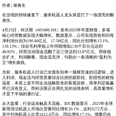
作者 | 谢春生
在业绩的持续修复下，服务机器人龙头算是打了一场漂亮的翻
身仗。
4月25日，科沃斯（603486.SH）发布2025年年度财报，多项
核心经营数据实现大幅增长。数据显示，公司实现营收和归母
净利润分别为190.40亿元、17.58亿元，同比分别增长15.1%、
118.13%；综合毛利率较上年同期增加2.30个百分点达到
48.82%，经营活动现金流翻了近三倍达到33.87亿元。营收稳
步扩大、利润翻番、现金流充沛，勾勒出一条清晰的“盈利为
王”增长曲线。
当前，服务机器人行业已全面告别单一规模竞速的旧逻辑，进
入利润、现金流与经营质量综合比拼的新阶段。阶段性的财报
温差，本质上是不同企业战略取舍的客观反映，简单判定输赢
早已没有意义。而科沃斯正在用扎实的业绩表明，高质量增长
才是下半场的通行证。
从大盘看，行业远未触及天花板。IDC数据显示，2025年全球
家用清洁机器人市场出货量同比增长20.1%，达到3272万台，
其中扫地机器人出货2412.4万台，同比增长17.1%。增量仍在