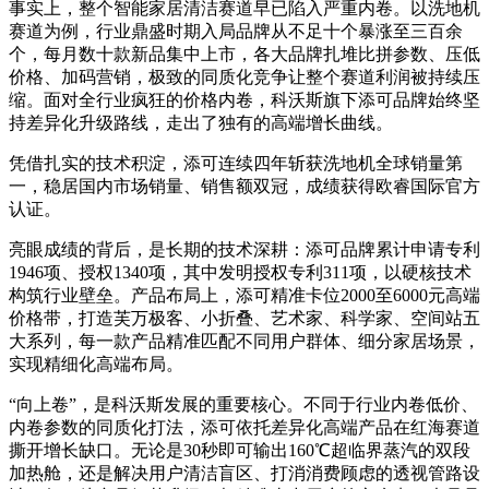
事实上，整个智能家居清洁赛道早已陷入严重内卷。以洗地机
赛道为例，行业鼎盛时期入局品牌从不足十个暴涨至三百余
个，每月数十款新品集中上市，各大品牌扎堆比拼参数、压低
价格、加码营销，极致的同质化竞争让整个赛道利润被持续压
缩。面对全行业疯狂的价格内卷，科沃斯旗下添可品牌始终坚
持差异化升级路线，走出了独有的高端增长曲线。
凭借扎实的技术积淀，添可连续四年斩获洗地机全球销量第
一，稳居国内市场销量、销售额双冠，成绩获得欧睿国际官方
认证。
亮眼成绩的背后，是长期的技术深耕：添可品牌累计申请专利
1946项、授权1340项，其中发明授权专利311项，以硬核技术
构筑行业壁垒。产品布局上，添可精准卡位2000至6000元高端
价格带，打造芙万极客、小折叠、艺术家、科学家、空间站五
大系列，每一款产品精准匹配不同用户群体、细分家居场景，
实现精细化高端布局。
“向上卷”，是科沃斯发展的重要核心。不同于行业内卷低价、
内卷参数的同质化打法，添可依托差异化高端产品在红海赛道
撕开增长缺口。无论是30秒即可输出160℃超临界蒸汽的双段
加热舱，还是解决用户清洁盲区、打消消费顾虑的透视管路设