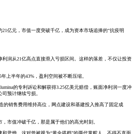
约21亿元，市值一度突破千亿，成为资本市场追捧的“抗疫明
利润从21亿高点直接滑入亏损区间。这样的落差，不仅让投资
5年上半年的43%，盈利空间被不断压缩。
mina的专利诉讼和解获得3.25亿美元赔偿，账面净利润一度冲
，公司预计继续亏损。
大智造的销售费用维持高位，网点建设和基建投入推高了固定成
因上市，市值冲破千亿，那是属于他们的高光时刻。
和尹烨，这对曾被视为“黄金搭档”的两代掌舵人，不得不直面