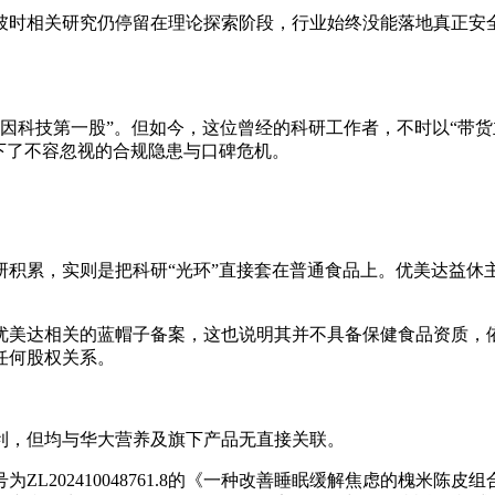
彼时相关研究仍停留在理论探索阶段，行业始终没能落地真正安
国基因科技第一股”。但如今，这位曾经的科研工作者，不时以“
下了不容忽视的合规隐患与口碑危机。
积累，实则是把科研“光环”直接套在普通食品上。优美达益休主
优美达相关的蓝帽子备案，这也说明其并不具备保健食品资质，依
任何股权关系。
利，但均与华大营养及旗下产品无直接关联。
L202410048761.8的《一种改善睡眠缓解焦虑的槐米