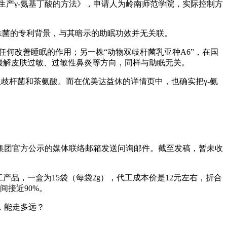
双柱式生产γ-氨基丁酸的方法》，申请人为岭南师范学院，实际控制方
株菌的专利背景，与其暗示的助眠功效并无关联。
任何改善睡眠的作用；另一株“动物双歧杆菌乳亚种A6”，在国
缓解皮肤过敏、过敏性鼻炎等方向，同样与助眠无关。
双歧杆菌和茶氨酸。而在优美达益休的详情页中，也确实把γ-氨
集团官方公示的媒体联络邮箱发送问询邮件。截至发稿，暂未收
产品，一盒为15袋（每袋2g），代工成本价是12元左右，折合
间接近90%。
，能走多远？