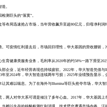
智造。
因检测巨头的“落寞”。
盒等布局迅速抢占市场，当年营收飙升至超80亿元，归母净利润
椅。可疫情红利退去后，市场回归理性，华大基因的营收腰斩，净
育健康类服务业务，毛利率从2020年的约58%一路下滑至202
业，近年经营表现也持续疲软。2022年，华大智造凭借与Illu
3年至2024年，华大智造连续两年亏损；2025年业绩预告显示
其难以喘息。为了在海外与Illumina等巨头抢夺市场，华
肩拓荒，两人对华大系可谓是倾注了多年心血。2017年，华大基
。当赖以生存的核酸检测红利消退，技术壁垒遭遇市场内卷，汪建