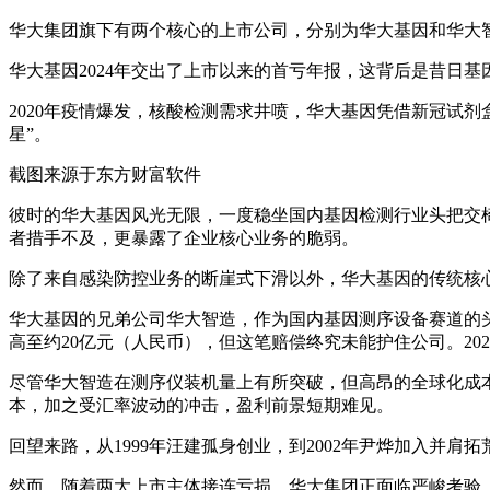
华大集团旗下有两个核心的上市公司，分别为华大基因和华大
华大基因2024年交出了上市以来的首亏年报，这背后是昔日基
2020年疫情爆发，核酸检测需求井喷，华大基因凭借新冠试剂
星”。
截图来源于东方财富软件
彼时的华大基因风光无限，一度稳坐国内基因检测行业头把交
者措手不及，更暴露了企业核心业务的脆弱。
除了来自感染防控业务的断崖式下滑以外，华大基因的传统核心生
华大基因的兄弟公司华大智造，作为国内基因测序设备赛道的头部企
高至约20亿元（人民币），但这笔赔偿终究未能护住公司。202
尽管华大智造在测序仪装机量上有所突破，但高昂的全球化成本让
本，加之受汇率波动的冲击，盈利前景短期难见。
回望来路，从1999年汪建孤身创业，到2002年尹烨加入并
然而，随着两大上市主体接连亏损，华大集团正面临严峻考验