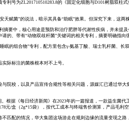
为ZL201710510283.8的《固定化细胞与D101树脂
安天赋菌”的说法，暗示其具备“助眠”效果。但深究下来，这两
专利摘要中，核心用途是预防和治疗肥胖等代谢性疾病，并未提及
申请的、带有“动物双歧杆菌”关键词的相关专利，摘要明确指向
睡眠的组合物”专利，配方里包含γ-氨基丁酸、瑞士乳杆菌、长
品实际标注的菌株根本对不上号。
业与院校，以及产品宣传合规性等相关问题，源媒汇已通过华大
。根据《每日经济新闻》在2023年的一篇报道，一款益生菌代工
78元/盒（2g*15袋），按代工成本与终端售价测算，产品毛利空
传不匹配的情况，华大集团这场游走在规则边缘的流量变现之路