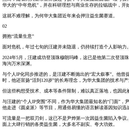
华大的“中年危机”，并在科研理想与商业生存的拉锯战中，开
这就不难理解，为何华大集团近年来会押注益生菌赛道。
02
拥抱“流量生意”
面对危机，年过七旬的汪建并未隐退，仍持续打造个人影响力
2024年5月，汪建成功登顶珠穆朗玛峰，这已是他第二次登顶珠
海沟万米深渊。
与个人IP化同步推进的，是汪建不断抛出的“宏大叙事”。他
时，他还宣扬“活到120岁”的长寿理念，为华大集团的技术与
但这些构想受技术、成本等条件限制，难以真正落地，也因此被
与汪建的“个人IP突围”不同，作为华大集团最知名的“门面”
他走进《圆桌派》等节目，用通俗易懂的语言解读基因知识迅速
可流量是一把双刃剑，这已不是尹烨第一次因益生菌陷入争议。
面上大肆行销的各类益生菌，大多名不副实、夸大功效。