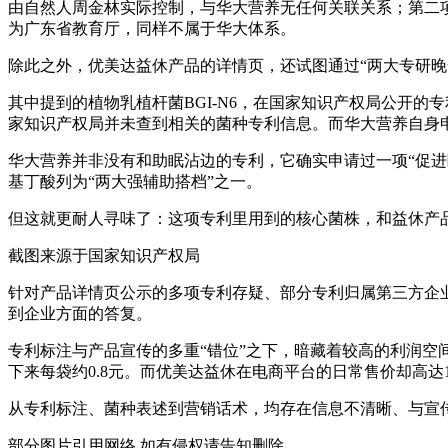
由自然人周金林实际控制，与华大营养无任何关联关系；第二项专利号
为广东省教育厅，同样不属于华大体系。
除此之外，优美达益休产品的详情页，还试图通过“两大专研晚
其中提到的植物乳植杆菌BGI-N6，在国家知识产权局公开的
家知识产权局并未查到相关的菌种专利信息。而华大营养自身
华大营养并非没有和助眠沾边的专利，它确实申请过一项“促进
基丁酸列为“两大强辅助搭档”之一。
但这就更耐人寻味了：这项专利里用到的核心菌株，和益休产
截图来源于国家知识产权局
针对产品详情页公示的多项专利存疑、部分专利归属第三方企
到企业方面的答复。
专利标注与产品宣传的多重“错位”之下，暗藏着较高的利润空间
下来每袋约0.8元。而优美达益休在电商平台的日常售价却高达1
从专利标注、菌种表述到营销话术，均存在信息不清晰、与宣
部分图片引用网络 如有侵权请告知删除