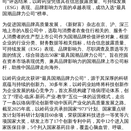
司”评选结果，以岭药业凭借其在信息披露质量、可持续发展
（ESG）表现、品牌影响力方面的卓越表现，成功入选“最具
国潮品牌力公司”榜单。
为促进国潮品牌高质量发展，《新财富》杂志在京、沪、深三
地上市的A股公司中，选取与消费者衣食住行相关的、服务个
人消费者的生产型上市公司作为国潮品牌价值评价对象，根据
企业的行业分类、财务数据等相关指标，结合信息披露质量、
可持续发展（ESG）表现、品牌影响力、尽职调查及票选等方
面的情况，综合筛选出50家“最具国潮品牌力公司”。旨在挖掘
在资本市场表现优秀、兼具品牌影响力的国潮品牌上市公司标
杆，助推中国品牌走向海外。
以岭药业此次获评“最具国潮品牌力公司”，源于其深厚的科研
底蕴与持续的创新力。30多年来，以岭药业始终将科技创新作
为企业发展的核心竞争力，首次系统构建了络病理论体系，创
立了“理论-临床-新药-产业-教学”五位一体的运营模式，走出
了一条以络病理论创新带动中医药产业化的高质量发展之路。
截至2025年底，以岭药业共承担国家“973”计划、国家重点研
发计划等科研计划项目60余项，荣获国家科技进步一等奖等六
项国家大奖，研发上市了17个创新专利中药，其中12个进入国
家医保目录，5个列入国家基药目录，覆盖心脑血管、呼吸、