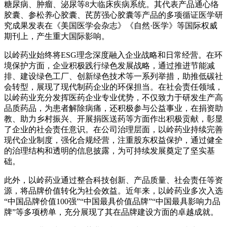
糖尿病、肿瘤、泌尿等8大临床疾病系统。其代表产品通心络
胶囊、参松养心胶囊、芪苈强心胶囊等产品的多项循证医学研
究成果发表在《美国医学会杂志》《自然·医学》等国际权威
期刊上，产生重大国际影响。
以岭药业始终将ESG理念深度融入企业战略和日常经营。在环
境保护方面，企业积极践行绿色发展战略，通过推进节能减
排、建设绿色工厂、创新绿色技术等一系列举措，助推低碳社
会转型，展现了现代制药企业的环保担当。在社会责任领域，
以岭药业充分发挥医药企业专业优势，不仅致力于研发生产高
品质药品，为患者解除病痛，还积极参与公益事业，在捐资助
教、助力乡村振兴、开展捐医送药等方面作出积极贡献，彰显
了企业的社会责任意识。在公司治理层面，以岭药业持续完善
现代企业制度，强化合规经营，注重股东权益保护，通过健全
的治理结构和透明的信息披露，为可持续发展奠定了坚实基
础。
此外，以岭药业通过整合科技创新、产品质量、社会责任等资
源，将品牌价值转化为社会效益。近年来，以岭药业多次入选
“中国品牌价值100强”“中国最具价值品牌”“中国最具影响力品
牌”等多项榜单，充分展现了其在品牌建设方面的卓越成就。