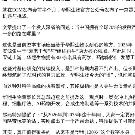
就在ECM发布会前半个月，华熙生物官方公众号发布了一篇题
机遇与挑战。
文章提出了一个发人深省的问题：当中国拥有全球70%的发酵
一步的路在哪里？
这也是当前资本市场应当给予华熙生物以耐心的地方。2025年，
资源集中于“衰老干预”与“组织再生”两大核心领域。与此同时，研发
应链上游，华熙生物拥有860余名具有药学、药物制剂、发酵
这些对基础研究的持续投入，是那种短期内看不到产出、但长期
终却筑起了AI时代的算力底座。华熙生物今天的“慢”，也许就
而这种对科学高峰的执着攀登，其终极指向是人类生命质量的跃
华熙生物董事长兼总裁赵燕之前提及这一观点时，屡次冲上热搜
程、细胞疗法、AI药物开发、合成生物制造等一系列技术的共
赵燕特别提醒了：“从2026年到2035年这十年间，大家一
句略带玩笑的话，实则点出了一个严肃命题，科技提供了可能性
其实，真正值得敬畏的，从来不是“活到120岁”这个数字本