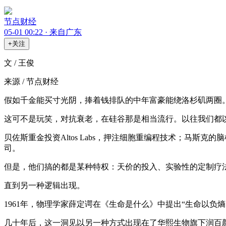
节点财经
05-01 00:22 · 来自广东
+关注
文 / 王俊
来源 / 节点财经
假如千金能买寸光阴，捧着钱排队的中年富豪能绕洛杉矶两圈
这可不是玩笑，对抗衰老，在硅谷那是相当流行。以往我们都
贝佐斯重金投资Altos Labs，押注细胞重编程技术；马斯克的脑机接
司。
但是，他们搞的都是某种特权：天价的投入、实验性的定制疗
直到另一种逻辑出现。
1961年，物理学家薛定谔在《生命是什么》中提出“生命以
几十年后，这一洞见以另一种方式出现在了华熙生物旗下润百