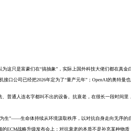
。
以为这只是富豪们在“搞抽象”，实际上国外科技大佬们都在真金
口公司已经把2026年定为了“量产元年”；OpenAI的奥特曼也掏出1.
法、普通人连名字都叫不出的设备。抗衰老，在很长一段时间里
负熵为生”——生命体持续从环境汲取秩序，以对抗自身走向无序的
颜的ECM战略升级发布会上：对抗衰老的本质不是补充某种物质