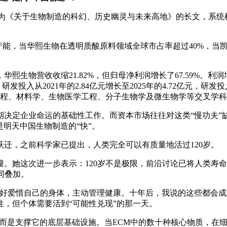
为《关于生物制造的科幻、历史幽灵与未来高地》的长文，系统梳
产能，当华熙生物在透明质酸原料领域全球市占率超过40%，当
华熙生物营收收缩21.82%，但归母净利润增长了67.59%
投入从2021年的2.84亿元增长至2025年的4.72亿元，研
工程、材料学、生物医学工程、分子生物学及微生物学等交叉学
决定企业命运的基础性工作。而资本市场往往对这类“慢功夫”
是明天中国生物制造的“快”。
迁，之前科学家已提出，人类完全可以有质量地活过120岁。
。她这次进一步表示：120岁不是极限，前沿讨论已将人类寿命
同叠加。
定要好好爱惜自己的身体，主动管理健康。十年后，我说的这些都会成
，但个体需要活到“可能性兑现”的那一天。
身，而是支撑它的底层基础设施。当ECM中的数十种核心物质，