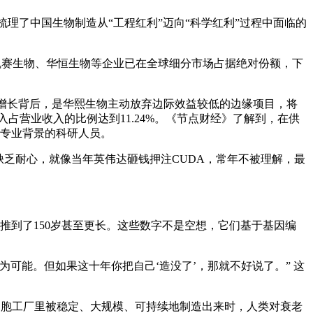
理了中国生物制造从“工程红利”迈向“科学红利”过程中面临的
凯赛生物、华恒生物等企业已在全球细分市场占据绝对份额，下
。利润增长背后，是华熙生物主动放弃边际效益较低的边缘项目，将
发投入占营业收入的比例达到11.24%。《节点财经》了解到，在供
科专业背景的科研人员。
缺乏耐心，就像当年英伟达砸钱押注CUDA，常年不被理解，最
推到了150岁甚至更长。这些数字不是空想，它们基于基因编
为可能。但如果这十年你把自己‘造没了’，那就不好说了。” 这
在细胞工厂里被稳定、大规模、可持续地制造出来时，人类对衰老