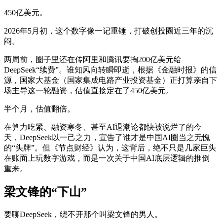
450亿美元。
2026年5月初，这个数字像一记重锤，打破创投圈近三年的沉
闷。
两周前，圈子里还在传阿里和腾讯要掏200亿美元给
DeepSeek“续费”。谁知风向转瞬即逝，根据《金融时报》的信
源，国家大基金（国家集成电路产业投资基金）正打算亲自下
场主导这一轮融资，估值直接定在了450亿美元。
半个月，估值翻倍。
在算力吃紧、融资寒冬、甚至AI退潮论都快被说烂了的今
天，DeepSeek以一己之力，宣告了谁才是中国AI圈当之无愧
的“头牌”。但《节点财经》认为，这背后，绝不只是几家巨头
在账面上玩数字游戏，而是一次关于中国AI底层逻辑的推倒
重来。
梁文锋的“下山”
要聊DeepSeek，绕不开那个叫梁文锋的男人。