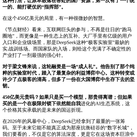
这种打法，让原本散落在各处的国产资源，第一次有了一个统
一的、能打硬仗的“指挥部”。
在这个450亿美元的局里，有一种很微妙的智慧。
《节点财经》看来，互联网巨头的参与，不再是往日的“跑马
圈地”，而更像是一种生态上的互补。大厂手里有亿级的用户
入口和企业级场景，那是DeepSeek这种“极客实验室”最缺的
实.战
训练场。而国家队的入场，则给这个充满了不确定性的
产业打了一剂最强的强心针。
对于梁文锋来说，这轮融资是一场“成人礼”。他告别了那个纯
粹的实验室时代，踏入了最复杂的利益博弈中心。这种转变或
许少了点极客的清高，但多了一份在大国博弈中生存下去的坚
韧。
450亿美元贵吗？如果只是买一个模型，那贵得离谱；但如果
买的是一个在极限封锁下依然能自我
进化的AI生态系统，这
个价格其实承载的是未来的国运折现。
在2026年的风暴中心，DeepSeek已经拿到了最重的一张筹
码。至于未来它能不能真正成为那座抗衡硅谷的“数字长城”，
我们要看的，不仅是它的算法深度，更是它在这场资本巨浪中