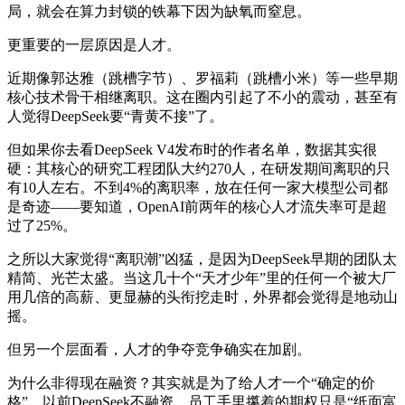
局，就会在算力封锁的铁幕下因为缺氧而窒息。
更重要的一层原因是人才。
近期像郭达雅（跳槽字节）、罗福莉（跳槽小米）等一些早期
核心技术骨干相继离职。这在圈内引起了不小的震动，甚至有
人觉得DeepSeek要“青黄不接”了。
但如果你去看DeepSeek V4发布时的作者名单，数据其实很
硬：其核心的研究工程团队大约270人，在研发期间离职的只
有10人左右。不到4%的离职率，放在任何一家大模型公司都
是奇迹——要知道，OpenAI前两年的核心人才流失率可是超
过了25%。
之所以大家觉得“离职潮”凶猛，是因为DeepSeek早期的团队太
精简、光芒太盛。当这几十个“天才少年”里的任何一个被大厂
用几倍的高薪、更显赫的头衔挖走时，外界都会觉得是地动山
摇。
但另一个层面看，人才的争夺竞争确实在加剧。
为什么非得现在融资？其实就是为了给人才一个“确定的价
格”。以前DeepSeek不融资，员工手里攥着的期权只是“纸面富