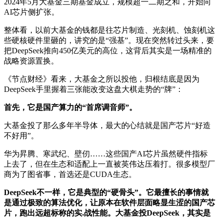
2024年5月大基金三期基金成立，规模超一二期之和，开始向
AI芯片侧扩张。
整体看，以前大基金的钱都是往芯片制造、光刻机、蚀刻机这
些硬核硬件里砸的，讲究的是“强基”。现在突然转过头来，要
把DeepSeek推向450亿美元的高位，这背后其实是一场精准的
战略资源置换。
《节点财经》看来，大基金之所以投他，归根结底是因为
DeepSeek手里握着三张能改变这盘大棋走势的“牌”：
首先，它是国产算力的“首席调音师”。
大基金投了那么多年半导体，最大的心结就是国产芯片“好造
不好用”。
华为昇腾、寒武纪、壁仞……这些国产AI芯片虽然硬件指标
上去了，但在生态和适配上一直被英伟达压着打。很多模型厂
商为了图省事，首选还是CUDA生态。
DeepSeek不一样，它是典型的“硬骨头”。它最擅长的事情就
是通过极致的算法优化，让原本在软件层面略显生涩的国产芯
片，跑出远超标称的
实.战
性能。大基金投DeepSeek，其实是