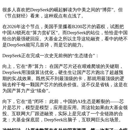
很多人喜欢把DeepSeek的崛起解读为中美之间的“博弈”。但
《节点财经》看来，这种观点有点浅了。
在2026年这个节点，美国手里攥着B200芯片的霸权，试图把
中国AI锁死在“算力贫矿区”。而DeepSeek的站位，恰恰是中国
给出的最强硬回应。大基金之所以主导这轮融资，看中的绝不
是DeepSeek能写几首诗，而是它的能力。
DeepSeek正在完成一次史无前例的“生态缝合”：
向上，它在“养”算力： 在国产芯片还在艰难爬坡的关键期，
DeepSeek用顶级算法优化，硬生生让国产芯片跑出了超越预
期的
实.战
效果。既然买不到最顶级的卡，那就用最顶级的逻
辑去榨干每一颗国产芯片的残余价值。这不仅是省钱，这是在
为国产算力产业“续命”。
向下，它在“造”闭环： 此前，中国的AI生态是断裂的——芯
片是芯片，模型是模型，应用是应用。而这轮如果由大基金领
投、互联网大厂跟进融资，实际上是完成了一个全链路的合
龙：大基金保底层，DeepSeek出脑子，互联网巨头出场景。