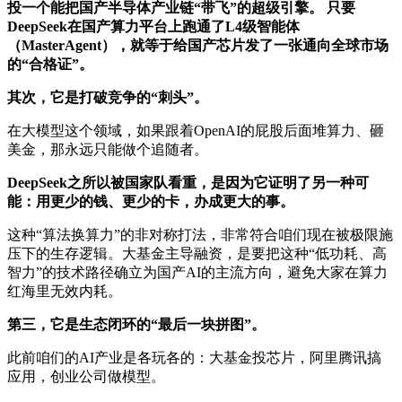
投一个能把国产半导体产业链“带飞”的超级引擎。 只要
DeepSeek在国产算力平台上跑通了L4级智能体
（MasterAgent），就等于给国产芯片发了一张通向全球市场
的“合格证”。
其次，它是打破竞争的“刺头”。
在大模型这个领域，如果跟着OpenAI的屁股后面堆算力、砸
美金，那永远只能做个追随者。
DeepSeek之所以被国家队看重，是因为它证明了另一种可
能：用更少的钱、更少的卡，办成更大的事。
这种“算法换算力”的非对称打法，非常符合咱们现在被极限施
压下的生存逻辑。大基金主导融资，是要把这种“低功耗、高
智力”的技术路径确立为国产AI的主流方向，避免大家在算力
红海里无效内耗。
第三，它是生态闭环的“最后一块拼图”。
此前咱们的AI产业是各玩各的：大基金投芯片，阿里腾讯搞
应用，创业公司做模型。