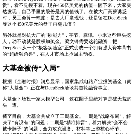
贵”，看不见摸不着。现在450亿美元的估值一砸下来，大家突
然发现，自己手里的股份是真的值钱了。在被大厂高薪诱惑
时，员工会算一笔账：是去大厂拿现钱，还是留在DeepSeek
等这个450亿美元的盘子再翻几倍？
另外就是对抗大厂的“钞能力”，字节、腾讯、小米这些巨头挖
人，动不动就是股权加奖金。梁文锋需要这轮融资，把
DeepSeek从一个“极客实验室”正式变成一个拥有强大资本背书
的“超级独角兽”，在人才市场上抢回主动权。
大基金被传“入局”
根据《金融时报》消息显示，国家集成电路产业投资基金（简
称“大基金”）正在与DeepSeek洽谈其首轮融资事宜。
大基金下场投一家大模型公司，这在圈子里绝对算是破天荒的
头一遭。
截至目前，大基金共成立了三期基金。一期是"战略布局"，解
决了"有没有"的问题；二期是"精准排雷"，着力解决"会不会
被卡脖子"的问题，全力攻克设备、材料等上游核心环节。