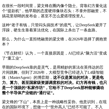
在很长一段时间里，梁文锋在圈内像个隐士。背靠幻方量化这
个“提款机”，他早期的态度硬得像块石头：不拿外部融资，不
搞花里胡哨的发布会，甚至不怎么爱搭理投资人。
这种“老子有钱，只管闷头搞技术”的底气，让DeepSeek避开了
浮躁，硬生生靠着算法优化，在国际上杀出了一条血路。
那么，为什么一直拒绝融资的梁文锋，在2026年选择了拥抱资
本？
《节点财经》认为，一个直接原因是，AI已经从“脑力活”变成
了“重工业”。
早期的DeepSeek靠的是灵气，是用精妙的算法在英伟达的芯
片间跳舞。但到了2026年，大模型竞争已经进入了L4级智能
体（MasterAgent）的博弈期，
这不仅是算法的对决，更是电
力、算力、甚至国家级资源调度权的对决。幻方再有钱，也只
是一个顶级的“私家作坊”，它给不了DeepSeek那种能够撬动
整个半导体产业链的“通行证”。
梁文锋的“下山”，本质上是一种战略性妥协。他意识到，在现
在的国际环境下，想做一个“世外高人”已经不可能了。不入