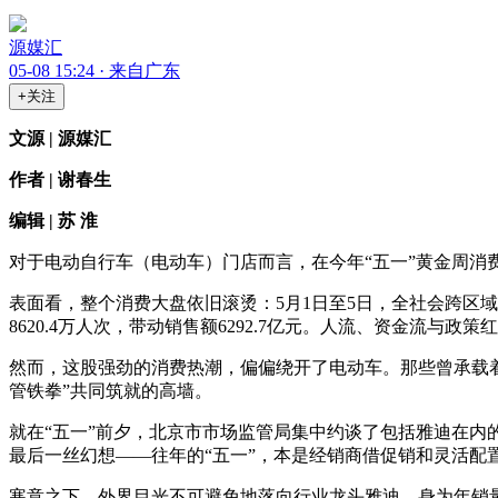
源媒汇
05-08 15:24 · 来自广东
+关注
文源 | 源媒汇
作者 | 谢春生
编辑 | 苏 淮
对于电动自行车（电动车）门店而言，在今年“五一”黄金周消
表面看，整个消费大盘依旧滚烫：5月1日至5日，全社会跨区域人员
8620.4万人次，带动销售额6292.7亿元。人流、资金流与
然而，这股强劲的消费热潮，偏偏绕开了电动车。那些曾承载着
管铁拳”共同筑就的高墙。
就在“五一”前夕，北京市市场监管局集中约谈了包括雅迪在内的
最后一丝幻想——往年的“五一”，本是经销商借促销和灵活配
寒意之下，外界目光不可避免地落向行业龙头雅迪。身为年销