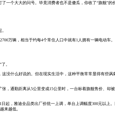
了一个大大的问号。毕竟消费者也不是傻瓜，你收了“旗舰”的价
起。
计超2700万辆，相当于约每4个常住人口中就有1人拥有一辆电
”了。
看，这没什么好说的。但在现实生活中，这种平衡常常显得有些讽
扩张，通勤距离从5公里变成15公里时，一台标着旗舰售价、却
1日起，雅迪全品类出厂价统一上调，单台上调幅度300元以上。
却越来越低。