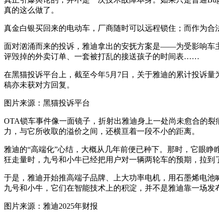
真的这么做了。
真金白银买回来的电动车，厂商随时可以远程锁住；而作为合
面对汹涌而来的投诉，雅迪拿出的安抚方案是——为受影响车主
评毁掉的外卖订单、一套被打乱的接送孩子的时间表……
在黑猫投诉平台上，截至今年5月7日，关于雅迪的累计投诉量为
稿亦未获对方回复。
图片来源：黑猫投诉平台
OTA锁车事件像一面镜子，折射出雅迪身上一处尚未愈合的裂
力，与它所收取的溢价之间，还横亘着一段不小的距离。
雅迪的“高端化”心结，大概从几年前便已种下。那时，它眼睁
狂走量时，九号和小牛已经把用户对一辆两轮车的预期，拉到了
于是，雅迪开始推高端子品牌、上大功率电机，用石墨烯电池喊出
九号和小牛，它们在智能技术上的积淀，并不是雅迪靠一场发
图片来源：雅迪2025年财报