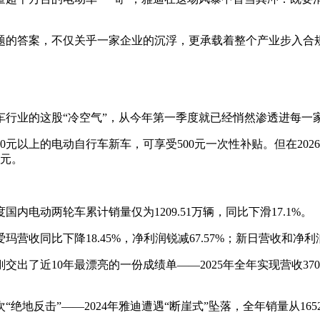
题的答案，不仅关乎一家企业的沉浮，更承载着整个产业步入合
车行业的这股“冷空气”，从今年第一季度就已经悄然渗透进每一
00元以上的电动自行车新车，可享受500元一次性补贴。但在20
0元。
内电动两轮车累计销量仅为1209.51万辆，同比下滑17.1%。
比下降18.45%，净利润锐减67.57%；新日营收和净利润同比
10年最漂亮的一份成绩单——2025年全年实现营收370.08亿元
地反击”——2024年雅迪遭遇“断崖式”坠落，全年销量从165