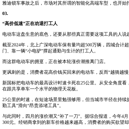
雅迪锁车事故之后，市场对其所谓的智能化高端车型，也开始打
03.
“高价低速”正在劝退打工人
电动车这盘生意的底色，还要从那些真正需要这项工具的人说
截至2024年，北上广深电动车保有量均超500万辆，四城合
门、靠一辆“小电驴”撑起通勤与生计的打工人。
而这群电动车的拥趸，正在被本轮涨价潮推离门店。
更讽刺的是，消费者花高价钱买回来的电动车，反而“越骑越慢
新国标把电动车的最高设计时速卡死在25公里。从安全角度
在跟共享单车一个水平的物理天花板。
25公里的时速，在短途场景里勉强够用，但当城市半径在持续
勤工具”滑向“昂贵添堵工具”。
与此同时，四月的涨价潮又“补了一刀”。据综合报道，今年4月
300元。经销商拿到的新车价格越来越高，消费者的购买欲望