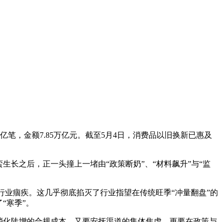
7亿笔，金额7.85万亿元。截至5月4日，消费品以旧换新已惠及
长之后，正一头撞上一堵由“政策断奶”、“材料飙升”与“监
等行业痼疾。这几乎彻底掐灭了行业指望在传统旺季“冲量翻盘”的
“寒季”。
消化陡增的合规成本，又要安抚渠道的集体焦虑，更要在政策与