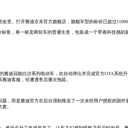
改变。打开雅迪京东官方旗舰店，旗舰车型的标价已超过1190
价标签，将一桩卖两轮车的普通生意，包装成一个带着科技感的
月的雅迪冠能白沙系列电动车，在自动弹出并完成官方OTA系统
系雅迪客服，但遭遇售后屡次拖延。
问题，而是雅迪官方在后台强制推送了一次未经用户授权的固件
趴窝。
ug，推送个补丁也就平息了。让车主们感到愤怒乃至后怕的是，