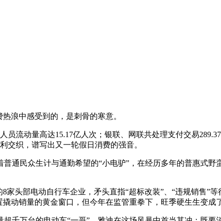
费热浪中感受到的，是刺骨的寒意。
流动量高达15.17亿人次；银联、网联共处理支付交易289.3
政策红利交织，谱写出又一轮假日消费的强音。
普通民众生计与通勤希望的“小电驴”，在经历多年的普惠式野蛮生
8家头部电动自行车企业，矛头直指“超标改装”、“违规销售”
置撬动销量的黄金窗口，但今年在监管重拳下，旺季硬生生变成了
量超千万台的电动车“一哥”，雅迪在这场风暴中首当其冲：既要