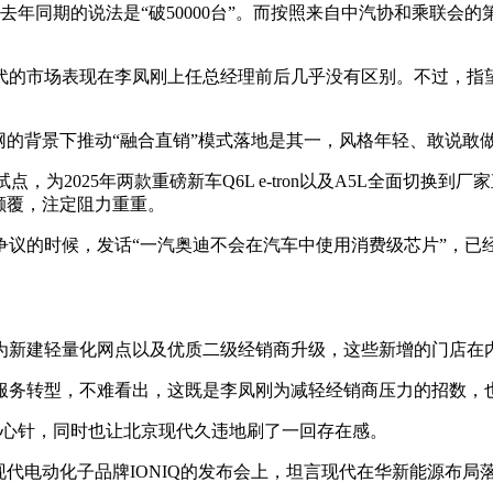
去年同期的说法是“破50000台”。而按照来自中汽协和乘联会的第
的市场表现在李凤刚上任总经理前后几乎没有区别。不过，指望
。
网的背景下推动“融合直销”模式落地是其一，风格年轻、敢说敢
试点，为2025年两款重磅新车Q6L e-tron以及A5L全面切
颠覆，注定阻力重重。
争议的时候，发话“一汽奥迪不会在汽车中使用消费级芯片”，已
为新建轻量化网点以及优质二级经销商升级，这些新增的门店在内
服务转型，不难看出，这既是李凤刚为减轻经销商压力的招数，
强心针，同时也让北京现代久违地刷了一回存在感。
现代电动化子品牌IONIQ的发布会上，坦言现代在华新能源布