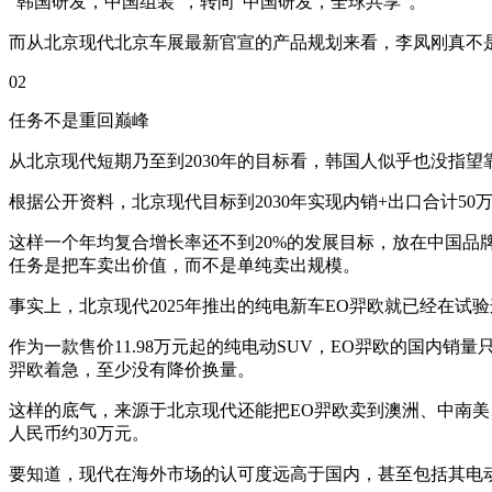
“韩国研发，中国组装”，转向“中国研发，全球共享”。
而从北京现代北京车展最新官宣的产品规划来看，李凤刚真不是随
02
任务不是重回巅峰
从北京现代短期乃至到2030年的目标看，韩国人似乎也没指
根据公开资料，北京现代目标到2030年实现内销+出口合计50万
这样一个年均复合增长率还不到20%的发展目标，放在中国
任务是把车卖出价值，而不是单纯卖出规模。
事实上，北京现代2025年推出的纯电新车EO羿欧就已经在试
作为一款售价11.98万元起的纯电动SUV，EO羿欧的国内销
羿欧着急，至少没有降价换量。
这样的底气，来源于北京现代还能把EO羿欧卖到澳洲、中南美、
人民币约30万元。
要知道，现代在海外市场的认可度远高于国内，甚至包括其电动化子