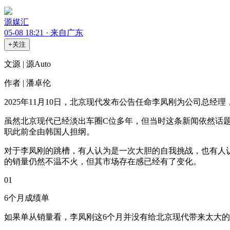
源媒汇
05-08 18:21 · 来自广东
+关注
文源 | 源Auto
作者 | 潘卓伦
2025年11月10日，北京现代发布公告任命李凤刚为公司总
虽然北京现代已经淡出车圈C位多年，但当时这条新闻依然话
职此前全由韩国人担纲。
对于李凤刚的跳槽，有人认为是一次大胆的自我挑战，也有人认
的销量仍然不温不火，但其市场存在感已经有了变化。
01
6个月成绩单
如果单从销量看，李凤刚这6个月并没有给北京现代带来太大