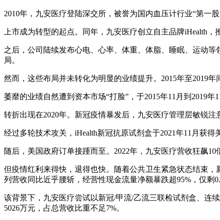
2010年，九安医疗登陆深交所，被誉为国内血压计行业“第一股”
上市成为转型的起点。同年，九安医疗创立自主品牌iHealt
之后，公司陆续发布心电、心率、体重、体脂、睡眠、运动等领域
局。
然而，这些布局并未转化为明显的业绩提升。2015年至201
萎靡的业绩自然遭到资本市场“打脸”，于2015年11月到2019
转折出现在2020年。新冠疫情暴发后，九安医疗管理层敏锐
经过多轮技术攻关，iHealth新冠抗原试剂盒于2021年11
随后，美国政府订单接踵而至。2022年，九安医疗营收狂飙10倍
但疫情红利来得快，退得也快。随着公共卫生紧急状态结束，新冠检测需
列营收同比近乎腰斩，经营性现金流量净额暴跌超95%，仅剩0.
该背景下，九安医疗尝试以新冠/甲流/乙流三联检试剂盒、连
5026万元，占总营收比重不足7%。