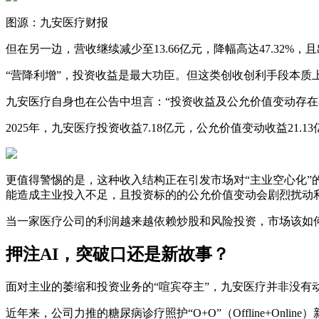
图源：九安医疗财报
但在另一边，营收继续减少至13.66亿元，降幅高达47.32%
“营降利增”，投资收益是最大功臣。但这类创收创利手段本
九安医疗自身也在公告中坦言：“投资收益及公允价值变动存在
2025年，九安医疗投资收益7.18亿元，公允价值变动收益21.1
更值得警惕的是，这种收入结构正在引发市场对“主业空心化”
能造成主业投入不足，且投资标的的公允价值变动会剧烈扰动
当一家医疗公司的利润越来越依赖炒股和风险投资，市场该如
押注AI，突破口还是新故事？
面对主业的萎缩和投资业务的“喧宾夺主”，九安医疗并非没有
近年来，公司力推的糖尿病诊疗照护“O+O”（Offline+On