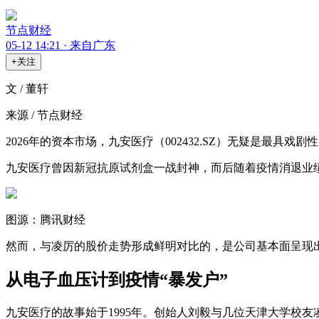
节点财经
05-12 14:21 · 来自广东
+关注
文 / 董轩
来源 / 节点财经
2026年的资本市场，九安医疗（002432.SZ）无疑是最具戏
九安医疗曾因新冠抗原试剂盒一战封神，而后随着疫情消退业绩
图源：腾讯财经
然而，与凌厉的股价走势形成鲜明对比的，是公司基本面呈现
从电子血压计到疫情“暴发户”
九安医疗的故事始于1995年。创始人刘毅与几位天津大学校