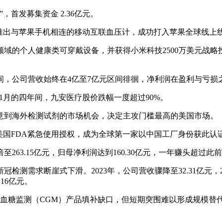
，首发募集资金 2.36亿元。
h，推出与苹果手机相连的移动互联血压计，成功打入苹果全球线上
的个人健康类可穿戴设备，并获得小米科技2500万美元战略投资
9年间，公司营收始终在4亿至7亿元区间徘徊，净利润在盈利与亏
年11月的四年间，九安医疗股价跌幅一度超过90%。
注意到海外检测试剂的市场机会，决定主攻门槛最高的美国市场。
月获得美国FDA紧急使用授权，成为全球第一家以中国工厂身份获此
至263.15亿元，归母净利润达到160.30亿元，一年赚头超
求断崖式下滑。2023年，公司营收骤降至32.31亿元，2025年上
16亿元。
续血糖监测（CGM）产品填补缺口，但短期突围难以形成规模替代