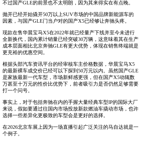
不过国产GLE的前景也不太明朗，因为其来得实在有点晚。
抛开已经开始撬开50万以上SUV市场的中国品牌新能源车的
因素，与国产GLE门当户对的国产X5已经够让奔驰头疼。
现款在售华晨宝马X5在2022年就已经量产下线并至今未进行
全新换代，国内累计销量已经突破30万辆，这意味着其在生产
成本层面相比北京奔驰GLE有更大优势，体现在销售终端就是
更充裕的优惠空间。
根据头部汽车资讯平台的经审核车主价格数据，华晨宝马X5
的最新裸车成交价已经可以下探到50万元以内。虽然国产GLE
是家族最新一代车型，市场新鲜感更强，但在国产X5动辄数
万甚至十万元的性价比优势下，前者吸引力是否仍然足够需要
打一个问号。
事实上，对于包括奔驰在内的手握大量经典车型IP的国际大厂
来说，假如要通过往国内市场投放新款燃油车撬动市场，也许
选择一些差异化更极致的车型会是更好的选择。
在2026北京车展上因为一场直播引起广泛关注的马自达就是一
个例子。