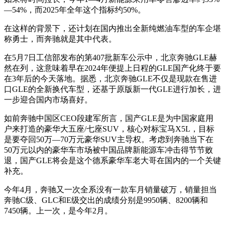
—54%，而2025年全年这个指标约50%。
在这样的背景下，还计划在国内推出全新纯燃油车型的车企堪
称勇士，而奔驰就是其中代表。
在5月7日工信部发布的第407批新车公示中，北京奔驰GLE赫
然在列，这意味着早在2024年便提上日程的GLE国产化终于要
在3年后的今天落地。据悉，北京奔驰GLE不仅是现款在售进
口GLE的全新换代车型，还基于原版新一代GLE进行加长，进
一步迎合国内市场喜好。
如前奔驰中国区CEO段建军所言，国产GLE是为中国家庭用
户来打造的豪华大五座/七座SUV，核心对标宝马X5L，目标
是要夺回50万—70万元豪华SUV主导权。考虑到奔驰当下在
50万元以内的豪华车市场被中国品牌新能源车冲击得节节败
退，国产GLE将会是这个德系豪华车老大哥在国内的一个关键
补充。
今年4月，奔驰又一次全系没有一款车月销量破万，销量担当
奔驰C级、GLC和E级交出的成绩分别是9950辆、8200辆和
7450辆。上一次，是今年2月。