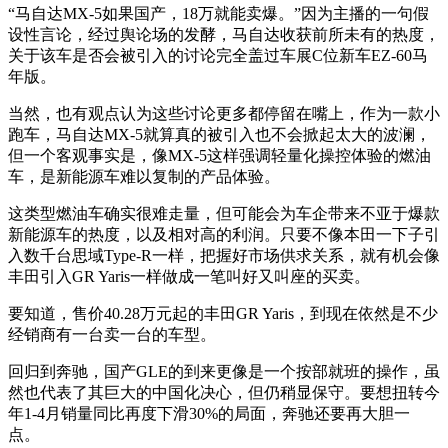
“马自达MX-5如果国产，18万就能卖爆。”因为主播的一句假
设性言论，经过舆论场的发酵，马自达收获前所未有的热度，
关于该车是否会被引入的讨论完全盖过车展C位新车EZ-60马
年版。
当然，也有观点认为这些讨论更多都停留在嘴上，作为一款小
跑车，马自达MX-5就算真的被引入也不会掀起太大的波澜，
但一个客观事实是，像MX-5这样强调轻量化操控体验的燃油
车，是新能源车难以复制的产品体验。
这类型燃油车确实很难走量，但可能会为车企带来不亚于爆款
新能源车的热度，以及相对高的利润。只要不像本田一下子引
入数千台思域Type-R一样，把握好市场供求关系，就有机会像
丰田引入GR Yaris一样做成一笔叫好又叫座的买卖。
要知道，售价40.28万元起的丰田GR Yaris，到现在依然是不少
经销商有一台卖一台的车型。
回归到奔驰，国产GLE的到来更像是一个按部就班的操作，虽
然也代表了其巨大的中国化决心，但仍稍显保守。要想扭转今
年1-4月销量同比再度下滑30%的局面，奔驰还要再大胆一
点。