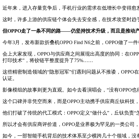
近年来，进入存量竞争后，手机行业的需求在低增长中变得愈
这时，许多上游的供应链个体会失去安全感，在技术攻坚时趋
但OPPO走了一条不同的路——仍坚持技术升级，而且是推动
今年3月，发布新款折叠机OPPO Find N6之前，OPP
会上大家发现，OPPO与供应商之间展现出高度的协同：在OP
打印技术”，将铰链平整度提升了75%……
这些精密制造领域的“隐形冠军”们遇到问题从不推诿，OPPO在
认证。
影像模组的故事则更为直观。如今去看演唱会，“没有OPPO也得租一
这个口碑并非凭空而来，而是OPPO主动携手供应商丘钛科技
他们打破了传统的代工模式：OPPO定义“做什么”，丘钛负责
所以才会有供应商评价道，OPPO是业界极为罕见的一类公司
如今，一部智能手机背后的技术体系至少横跨几十个领域，没