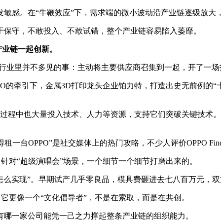
发敏感。在“牛鞭效应”下，需求端的微小波动沿产业链逐级放大
于保守，不敢投入、不敢试错，整个产业链容易陷入萎靡。
产业链一起创新。
O做了一件行业里并不多见的事：主动将主要供应商召集到一起，开了一
PO的牵引下，金属3D打印龙头企业铂力特，打造出史无前例的“
过程中也大量投入技术、人力等资源，支持它们突破关键技术。最终
台OPPO”是社交媒体上的热门攻略，不少人评价OPPO Find X
，针对“超级演唱会”场景，一个细节一个细节打磨出来的。
“怎么实现”。早期试产几乎零良品，模具费砸进去七八百万元，
，它更像一个“文化倡导者”，不是在索取，而是在共创。
有哪一家公司能凭一己之力撑起整条产业链的组织能力。