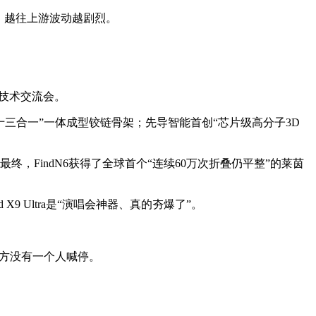
，越往上游波动越剧烈。
场技术交流会。
十三合一”一体成型铰链骨架；先导智能首创“芯片级高分子3D
，FindN6获得了全球首个“连续60万次折叠仍平整”的莱茵
9 Ultra是“演唱会神器、真的夯爆了”。
双方没有一个人喊停。