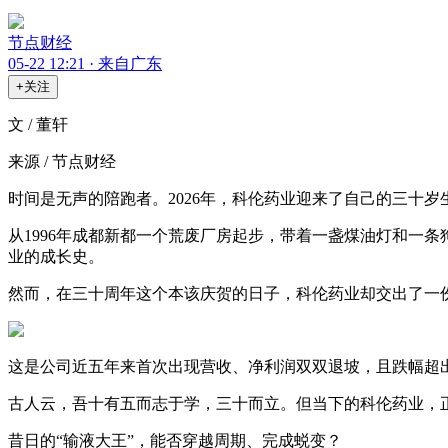
节点财经
05-22 12:21 · 来自广东
+关注
文 / 董轩
来源 / 节点财经
时间是无声的陪跑者。2026年，科伦药业迎来了自己的三十岁
从1996年成都新都一个荒废厂房起步，带着一盏煤油灯和一
业的成长史。
然而，在三十周年这个本该庆贺的日子，科伦药业却交出了一份略带“寒意
这是公司近五年来首次出现营收、净利润双双退坡，且跌幅超
古人云，吾十有五而志于学，三十而立。但当下的科伦药业，
昔日的“输液大王”，能否穿越周期、完成蜕变？