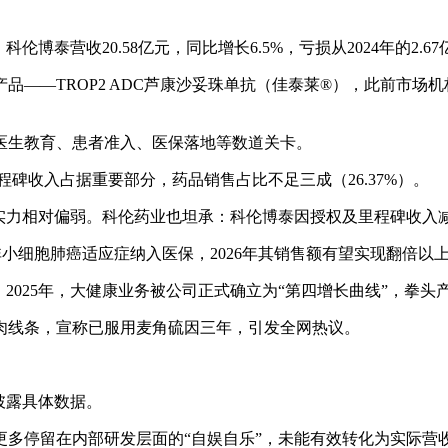
博泰营收20.58亿元，同比增长6.5%，亏损从2024年的2.67
—TROP2 ADC芦康沙妥珠单抗（佳泰莱®），此前市场机构
医生教育、患者准入、医保落地等数道关卡。
程碑收入占据重要部分，药品销售占比不足三成（26.37%）。
现实力相对偏弱。科伦药业也坦承：科伦博泰因授权及里程碑收入
非小细胞肺癌适应症纳入医保，2026年其销售额有望实现翻倍
2025年，大健康业务被公司正式确立为“第四增长曲线”，拳
肉线条，宣称已服用麦角硫因三年，引发全网热议。
披露具体数据。
更多停留在内部研发层面的“自娱自乐”，未能有效转化为实际营