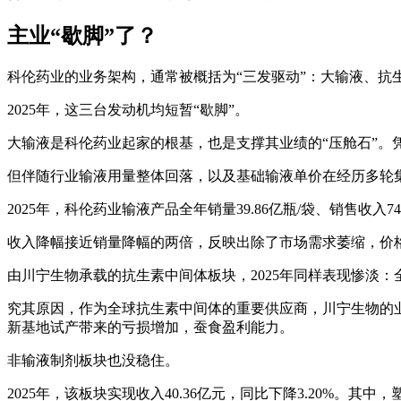
主业“歇脚”了？
科伦药业的业务架构，通常被概括为“三发驱动”：大输液、抗
2025年，这三台发动机均短暂“歇脚”。
大输液是科伦药业起家的根基，也是支撑其业绩的“压舱石”。
但伴随行业输液用量整体回落，以及基础输液单价在经历多轮集
2025年，科伦药业输液产品全年销量39.86亿瓶/袋、销售收入74.8
收入降幅接近销量降幅的两倍，反映出除了市场需求萎缩，价
由川宁生物承载的抗生素中间体板块，2025年同样表现惨淡：全年
究其原因，作为全球抗生素中间体的重要供应商，川宁生物的业绩
新基地试产带来的亏损增加，蚕食盈利能力。
非输液制剂板块也没稳住。
2025年，该板块实现收入40.36亿元，同比下降3.20%