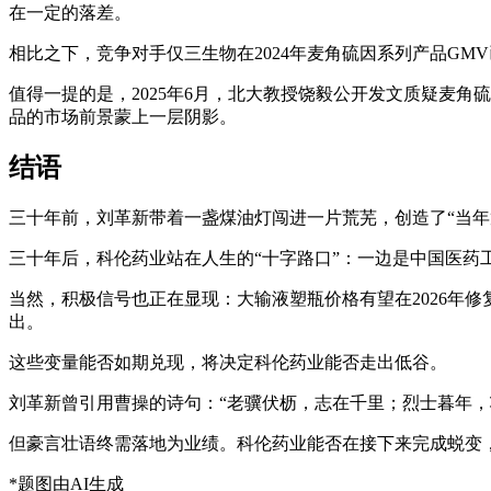
在一定的落差。
相比之下，竞争对手仅三生物在2024年麦角硫因系列产品GMV已
值得一提的是，2025年6月，北大教授饶毅公开发文质疑麦
品的市场前景蒙上一层阴影。
结语
三十年前，刘革新带着一盏煤油灯闯进一片荒芜，创造了“当年
三十年后，科伦药业站在人生的“十字路口”：一边是中国医药
当然，积极信号也正在显现：大输液塑瓶价格有望在2026年修复
出。
这些变量能否如期兑现，将决定科伦药业能否走出低谷。
刘革新曾引用曹操的诗句：“老骥伏枥，志在千里；烈士暮年，
但豪言壮语终需落地为业绩。科伦药业能否在接下来完成蜕变
*题图由AI生成