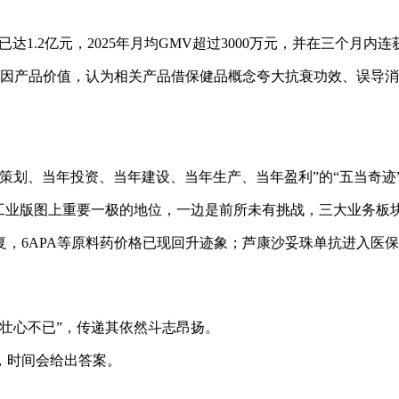
达1.2亿元，2025年月均GMV超过3000万元，并在三个月内
角硫因产品价值，认为相关产品借保健品概念夸大抗衰功效、误导
策划、当年投资、当年建设、当年生产、当年盈利”的“五当奇迹
工业版图上重要一极的地位，一边是前所未有挑战，三大业务板块
，6APA等原料药价格已现回升迹象；芦康沙妥珠单抗进入医保后
壮心不已”，传递其依然斗志昂扬。
，时间会给出答案。