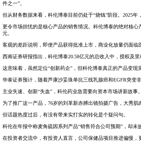
件之一”。
但从财务数据来看，科伦博泰目前仍处于“烧钱”阶段。2025年，科伦
更令市场担忧的是核心产品的销售情况。科伦博泰的绝对核心产品—
元。
客观的差距说明，即便产品获得批准上市，商业化放量仍面临
西南证券研报指出，科伦博泰20.58亿元的总收入中，授权及里
这意味着，虽然定位“创新药企”，但科伦博泰真正的产品变
华泰证券预计，随着芦康沙妥珠单抗三线乳腺癌和EGFR突变
主业失速、创新“失血”，科伦药业急需要向资本市场讲新故事。
为了推广这一产品，76岁的刘革新赤膊出镜拍摄广告，大秀肌
但话题热度过后，有没有带来实打实的转化是个疑问句。
科伦在年报中称麦角硫因系列产品“销售符合公司预期”，却未
在投资者交流中，有投资人直言，公司保健品项目推进偏慢，