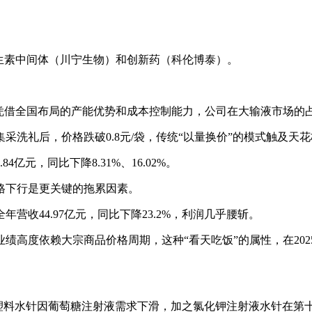
生素中间体（川宁生物）和创新药（科伦博泰）。
凭借全国布局的产能优势和成本控制能力，公司在大输液市场的占
采洗礼后，价格跌破0.8元/袋，传统“以量换价”的模式触及天
4亿元，同比下降8.31%、16.02%。
格下行是更关键的拖累因素。
营收44.97亿元，同比下降23.2%，利润几乎腰斩。
高度依赖大宗商品价格周期，这种“看天吃饭”的属性，在2025
。其中，塑料水针因葡萄糖注射液需求下滑，加之氯化钾注射液水针在第