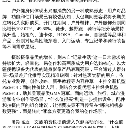
LS2、HFK、征和等品牌单品稳居品类热销前列。
户外健身则体现出兴趣消费的另一种成熟形态：用户对品
牌、功能和使用场景已有较强认知，大促期间更容易将长期关
注转化为实际购买。开门红期间，户外鞋袜、户外服饰分别同
比增长102.07%、49.80%。徒步、越野跑、骑行等细分场景持
续升温，始祖鸟、迪卡侬、HOKA、Garmin、喜德盛等品牌和
产品，分别对应高性能穿着、入门运动、专业记录和骑行装备
等不同需求层级。
摄影摄像品类的增长，则来自“记录生活”这一日常需求的
持续扩大。轻量化、易创作和高画质成为用户选购核心。以大
疆便携设备为代表的随身影像产品表现亮眼，平台通过人群分
层+场景差异化推荐实现精准破圈：针对热衷尝新的用户，依
托专业测评、创作攻略、新手教程等内容种草，主推全新机型
Pocket 4；面向性价比人群，则结合大促优惠主推经典机型
Pocket 3，助其登顶品类GMV冠军。面向运动、旅行、城市漫
游和专业创作等场景，“什么
值得买
”则进一步提供设备、配件
和拍摄内容的组合建议，让消费决策不再停留在“哪台相机参
数更强”，而是转向“哪套方案更适合我的创作场景”。
暑期临近，文旅消费也提前进入兴趣驱动阶段。“什么
值
得买
”联动人民创意“时光说·中国印象”文化创意空间，上线