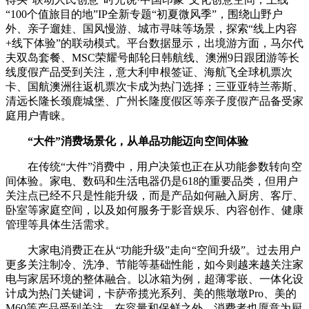
“100个值旅目的地”IP全新专题“初夏微风季”，围绕山野户
外、亲子遛娃、国风慢游、城市寻味等场景，探索“线上内容
+线下体验”的联动模式。平台数据显示，出境游方面，马尔代
夫双岛套餐、MSC荣耀号邮轮日韩航线、澳洲9日跟团游等长
线度假产品受到关注，意大利申根签证、海航飞全球机票次
卡、国航澳洲往返机票次卡成为热门选择；三亚亚特兰蒂斯、
清远长隆长颈鹿城堡、广州长隆度假区等亲子度假产品备受家
庭用户青睐。
“大件”消费场景化，从单品功能迈向空间体验
在传统“大件”消费中，用户决策也正在从功能参数转向空
间体验。家电、数码和生活电器仍是618的重要品类，但用户
关注点已经不只是性能升级，而是产品如何融入厨房、客厅、
卧室等家庭空间，以及如何服务于影音娱乐、内容创作、健康
管理等具体生活需求。
大家电消费正在从“功能升级”走向“空间升级”。过去用户
更多关注制冷、洗净、节能等基础性能，如今则越来越关注家
电与家居环境的整体融合。以冰箱为例，超薄零嵌、一体化设
计成为热门关键词，卡萨帝揽光系列、美的熊墩墩Pro、美的
M60等产品受到关注。在容量和保鲜之外，消费者也愿意为厨