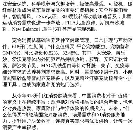
注安全保护、科学喂养与兴趣培养，轻便高景观、可登机、碳
纤维材质成为童车童床品类的重要消费指标；安全座椅消费
中，智能通风、i-Size认证、360度旋转等功能加速普及；儿童
运动消费需求也进一步释放，FILA儿童跑鞋、斯凯奇沙滩
鞋、New Balance儿童学步鞋等产品表现亮眼。
宠物消费从基础喂养延伸至健康管理、日常护理与互动陪
伴。618开门红期间，“什么
值得买
”平台宠物驱虫、宠物营养
GMV分别同比增长40.52%、32.48%。其中，大宠爱、海乐
妙、爱沃克等体内外同驱产品持续热销，胺肾、安它诺软骨
素、萨沙关节灵、MAG乳铁蛋白等针对肾脏、关节、免疫等
细分需求的营养补剂需求走高。同时，霍曼宠物烘干箱、小佩
智能猫砂盆等智能养宠装备，以及克莉丝汀森宠物梳等专业护
理工具，也成为家庭养宠的热门选择。
从今年618开门红消费趋势来看，中国消费者对于“值得”
的定义正在持续丰富：既包括对价格和品质的综合考量，也包
含对兴趣热爱、家庭陪伴与生活体验的长期投入。未来，“什
么
值得买
”将继续围绕兴趣消费、场景需求和AI消费服务能
力，提升用户决策效率，连接真实需求与优质供给，让每一次
消费产生幸福感。