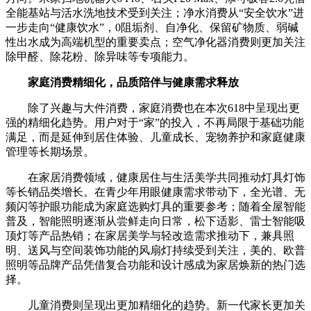
全能基站与活水洗地技术受到关注；净水消费从“安全饮水”进
一步走向“健康饮水”，0阻垢剂、自净化、保留矿物质、弱碱
性出水成为高端机型的重要卖点；空气净化器消费则更加关注
除甲醛、除花粉、除异味等专项能力。
家庭消费精细化，品质陪伴与健康需求释放
除了兴趣与大件消费，家庭消费也在本次618中呈现出更
强的精细化趋势。用户对于“家”的投入，不再局限于基础功能
满足，而是延伸到居住体验、儿童成长、宠物养护和家庭健康
管理等长期场景。
在家居消费领域，健康居住与生活美学共同推动灯具灯饰
等长销品类增长。在青少年用眼健康需求带动下，全光谱、无
频闪等护眼功能成为家庭选购灯具的重要参考；随着全屋智能
普及，智能照明逐渐从尝鲜走向日常，松下适影、雷士智能吸
顶灯等产品热销；在家居美学与轻改造需求推动下，兼具照
明、送风与空间装饰功能的风扇灯持续受到关注，美的、欧普
照明等品牌产品凭借复合功能和设计感成为家居焕新的热门选
择。
儿童消费则呈现出更加精细化的趋势。新一代家长更加关