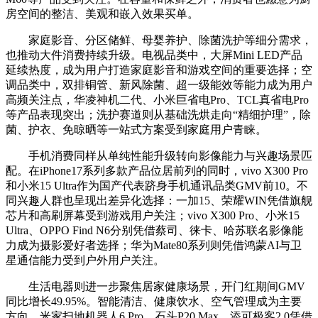
房空间的整洁、美观和嵌入效果买单。
家庭影音、分区储鲜、母婴养护、除菌洗护等细分需求，
也推动大件消费持续升级。电视品类中，大屏Mini LED产品
延续热度，成为用户打造家庭影音和游戏空间的重要选择；空
调品类中，双排铜管、新风除菌、超一级能效等能力成为用户
高频关注点，华凌神机二代、小米巨省电Pro、TCL真省电Pro
等产品表现突出；洗护赛道则从基础洗烘走向“精细护理”，除
菌、护衣、免晾晒等一站式方案受到家庭用户青睐。
手机消费同样从单纯性能升级转向影像能力与兴趣场景匹
配。在iPhone17系列多款产品位居前列的同时，vivo X300 Pro
和小米15 Ultra作为国产代表跻身手机通讯品类GMV前10。不
同兴趣人群也呈现出差异化选择：一加15、荣耀WIN凭借旗舰
芯片和高刷屏幕受到游戏用户关注；vivo X300 Pro、小米15
Ultra、OPPO Find N6分别凭借蔡司、徕卡、哈苏联名影像能
力成为摄影爱好者选择；华为Mate80系列则凭借鸿蒙AI与卫
星通信能力受到户外用户关注。
生活电器则进一步聚焦居家健康场景，开门红期间GMV
同比增长49.95%。智能清洁、健康饮水、空气管理成为主要
方向。米家扫地机器人6 Pro、石头P20 Max、添可极客2.0凭借