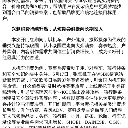
间和长期需求。未来，‘什么
值得买
’将继续通过真实消费内
容、价格优势和AI能力，帮助用户在复杂信息中更高效地找
到适合自己的消费答案，也帮助品牌更准确地连接目标用
户。”
兴趣消费持续升温，从短期尝鲜走向长期投入
本次开门红期间，以机车、户外健身、摄影摄像为代表的
垂类兴趣持续破圈，从小众圈层走向大众消费，赛事热度、户
外风潮、内容创作需求共同催生新消费增长点，成为618开门
红
最
具活力的赛道。
以机车消费为例，赛事热度带动了用户对整车、骑行装备
和安全知识的集中关注。5月17日，张雪机车在WSBK捷克站
斩获第五冠，打破欧美日品牌37年赛道垄断，引爆国内机车圈
层热情。“什么
值得买
”及时承接赛事热度，上线摩托车垂类征
稿活动，引导资深玩家与专业KOC输出改装攻略、骑行装备
测评及安全驾驶科普等内容，将短期赛事关注转化为更稳定的
兴趣讨论与消费决策。开门红期间，平台摩托相关品类消费增
长明显，升仕仿赛、春风ADV、赛科龙复古巡航等入门级整
车人气领跑品类，头盔、骑行服、护具、链条、轮胎、行车记
录仪等专业装备需求同步增长。SHOEI、DAINESE、OGK、