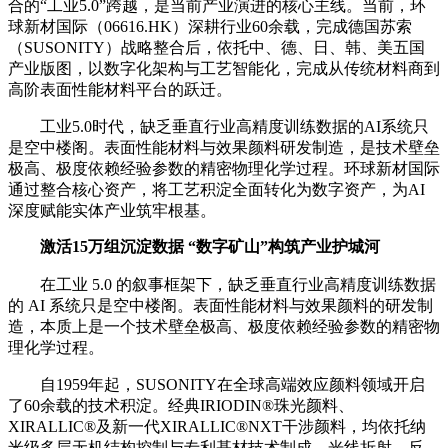
合的“工业5.0”跨越，是当前产业演进的核心主线。当前，环
球新材国际（06616.HK）深耕行业60余载，完成德国苏索
（SUSONITY）战略整合后，依托中、德、日、韩、美五国
产业版图，以数字化架构与工艺智能化，完成从传统材料商到
高阶表面性能材料平台的跃迁。
工业5.0时代，缺乏垂直行业高精度训练数据的AI系统只
是空中楼阁。表面性能材料与效果颜料研发制造，是技术壁垒
极高、极度依赖经验参数的精密物理化学过程。环球新材国际
通过整合核心资产，将工艺积淀全面转化为数字资产，为AI
深度赋能实体产业筑牢根基。
激活15万组沉淀数据 “数字矿山”构筑产业护城河
在工业 5.0 的叙事框架下，缺乏垂直行业高精度训练数据
的 AI 系统只是空中楼阁。表面性能材料与效果颜料的研发制
造，本质上是一个技术壁垒极高、极度依赖经验参数的精密物
理化学过程。
自1959年起，SUSONITY在全球高端效应颜料领域开启
了60余载的技术积淀。经典IRIODIN®珠光颜料、
XIRALLIC®及新一代XIRALLIC®NXT干涉颜料，均依托纳
米级多层无机结构控制与专利基材技术制成。光线折射、反