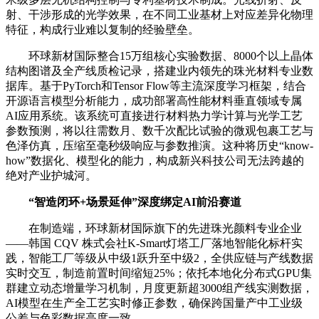
射、干涉形成的光学效果，在不同工业基材上对应差异化物理
特征，构成行业难以复制的经验壁垒。
环球新材国际整合15万组核心实验数据、8000个以上晶体
结构图谱及全产线质检记录，搭建业内领先的珠光材料专业数
据库。基于PyTorch和Tensor Flow等主流深度学习框架，结合
开源语言模型分析能力，成功部署高性能材料垂直领域专属
AI应用系统。该系统可直接进行材料热力学计算与光学工艺
参数预测，将以往需数月、数千次配比试验的微观包裹工艺与
色泽仿真，压缩至毫秒级响应与参数推演。这种将历史“know-
how”数据化、模型化的能力，构成新兴科技公司无法跨越的
绝对产业护城河。
“
智造闭环+场景延伸
”
深度绑定AI前沿赛道
在制造端，环球新材国际旗下的先进珠光颜料专业企业
——韩国 CQV 株式会社K-Smart灯塔工厂落地智能化标杆实
践，智能工厂等级从中级1跃升至中级2，全供应链与产线数据
实时交互，制造前置时间缩短25%；依托本地化分布式GPU集
群建立动态增量学习机制，月度更新超3000组产线实测数据，
AI模型在生产全工艺实时修正参数，确保跨国量产中工业级
公差与色彩数据高度一致。