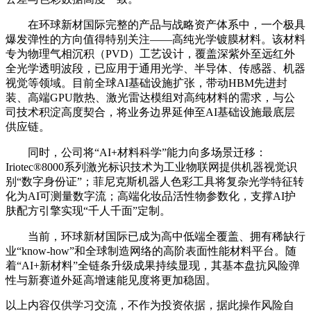
在环球新材国际完整的产品与战略资产体系中，一个极具
爆发弹性的方向值得特别关注——高纯光学镀膜材料。该材料
专为物理气相沉积（PVD）工艺设计，覆盖深紫外至远红外
全光学透明波段，已应用于通用光学、半导体、传感器、机器
视觉等领域。目前全球AI基础设施扩张，带动HBM先进封
装、高端GPU散热、激光雷达模组对高纯材料的需求，与公
司技术积淀高度契合，将业务边界延伸至AI基础设施
最
底层
供应链。
同时，公司将“AI+材料科学”能力向多场景迁移：
Iriotec®8000系列激光标识技术为工业物联网提供机器视觉识
别“数字身份证”；菲尼克斯机器人色彩工具将复杂光学特征转
化为AI可测量数字流；高端化妆品活性物参数化，支撑AI护
肤配方引擎实现“千人千面”定制。
当前，环球新材国际已成为高中低端全覆盖、拥有稀缺行
业“know-how”和全球制造网络的高阶表面性能材料平台。随
着“AI+新材料”全链条升级成果持续显现，其基本盘抗风险弹
性与新赛道外延高增速能见度将更加稳固。
以上内容仅供学习交流，不作为投资依据，据此操作风险自