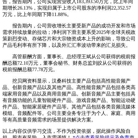
告，报告期内，公司实现营业收入183,393.50万元，比上年同
期增长26.13%，实现归属于上市公司股东的净利润22,352.57
万元，比上年同期下降11.88%。
报告期内，公司营收增长主要受新产品的成功开发和市场
需求持续放量的拉动；净利润下滑主要系受2025年全球关税政
策剧烈变动、存储芯片和大宗物资成本上升的影响，导致公司
产品毛利率有所下降，以及外汇汇率波动带来的汇兑损失。
高管薪酬方面，董事长、总经理王斌从公司获得的税前报
酬总额72.10万元，董事会秘书、财务总监刘皎从公司获得的
税前报酬总额77.78万元。
挖贝网资料显示，汉桑科技主要产品包括高性能音频产
品、创新音频产品以及其他产品。高性能音频产品包括各类高
端家用音频产品以及商用音频产品。创新音频产品主要包括具
有音频功能的儿童智能硬件产品、游戏音频产品、智能运动硬
件产品、智能家居硬件产品等。其他产品包括各类音频流媒体
模组、音频配件等。公司主要业务专注于为个人、家庭、商用
等有高质量音频需求的场景提供解决方案。
以上内容仅供学习交流，不作为投资依据，据此操作风险自
担。股市有风险，入市需谨慎！
*点击查看风险提示及免责声