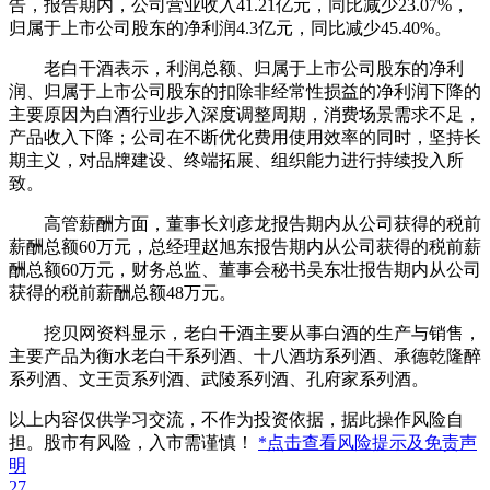
告，报告期内，公司营业收入41.21亿元，同比减少23.07%，
归属于上市公司股东的净利润4.3亿元，同比减少45.40%。
老白干酒表示，利润总额、归属于上市公司股东的净利
润、归属于上市公司股东的扣除非经常性损益的净利润下降的
主要原因为白酒行业步入深度调整周期，消费场景需求不足，
产品收入下降；公司在不断优化费用使用效率的同时，坚持长
期主义，对品牌建设、终端拓展、组织能力进行持续投入所
致。
高管薪酬方面，董事长刘彦龙报告期内从公司获得的税前
薪酬总额60万元，总经理赵旭东报告期内从公司获得的税前薪
酬总额60万元，财务总监、董事会秘书吴东壮报告期内从公司
获得的税前薪酬总额48万元。
挖贝网资料显示，老白干酒主要从事白酒的生产与销售，
主要产品为衡水老白干系列酒、十八酒坊系列酒、承德乾隆醉
系列酒、文王贡系列酒、武陵系列酒、孔府家系列酒。
以上内容仅供学习交流，不作为投资依据，据此操作风险自
担。股市有风险，入市需谨慎！
*点击查看风险提示及免责声
明
27