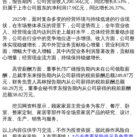
告，报告期内，公司营业收入200.56亿元，同比增长8.53%，
归属于上市公司股东的净利润17.9亿元，同比增长26.37%。
2025年，面对复杂多变的经营环境与持续低迷的行业现
状，在市场整体承压的背景下，公司逆势而上，全年营业收
入、经营现金流均达到历史上
最
好水平，总体经营质量稳步提
升，公司在行业中的竞争地位进一步增强。收入方面，公司整
体实现稳健增长，其中外贸业务贡献核心增量；营业利润方
面，增幅大于收入增幅，其中内贸业务利润显著改善，贡献核
心增量；经营现金流方面，持续保持稳健增长。
高管薪酬方面，董事长邝广雄报告期内未在公司领取薪
酬，总裁李东来报告期内从公司获得的税前薪酬总额249.87万
元，财务负责人高林报告期内从公司获得的税前薪酬总额
60.29万元，董事会秘书李东报告期内从公司获得的税前薪酬
总额38.82万元。
挖贝网资料显示，顾家家居主营业务为客厅、餐厅、卧
室、整家定制、家居零部件等全场景家居产品的研究、设计、
开发、生产、销售与服务。
以上内容仅供学习交流，不作为投资依据，据此操作风险自
担。股市有风险，入市需谨慎！
*点击查看风险提示及免责声