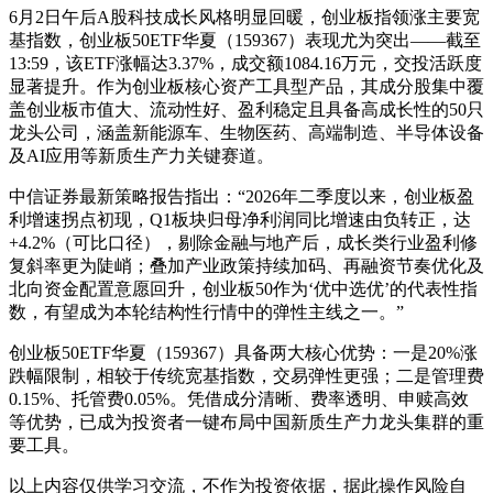
6月2日午后A股科技成长风格明显回暖，创业板指领涨主要宽
基指数，创业板50ETF华夏（159367）表现尤为突出——截至
13:59，该ETF涨幅达3.37%，成交额1084.16万元，交投活跃度
显著提升。作为创业板核心资产工具型产品，其成分股集中覆
盖创业板市值大、流动性好、盈利稳定且具备高成长性的50只
龙头公司，涵盖新能源车、生物医药、高端制造、半导体设备
及AI应用等新质生产力关键赛道。
中信证券最新策略报告指出：“2026年二季度以来，创业板盈
利增速拐点初现，Q1板块归母净利润同比增速由负转正，达
+4.2%（可比口径），剔除金融与地产后，成长类行业盈利修
复斜率更为陡峭；叠加产业政策持续加码、再融资节奏优化及
北向资金配置意愿回升，创业板50作为‘优中选优’的代表性指
数，有望成为本轮结构性行情中的弹性主线之一。”
创业板50ETF华夏（159367）具备两大核心优势：一是20%涨
跌幅限制，相较于传统宽基指数，交易弹性更强；二是管理费
0.15%、托管费0.05%。凭借成分清晰、费率透明、申赎高效
等优势，已成为投资者一键布局中国新质生产力龙头集群的重
要工具。
以上内容仅供学习交流，不作为投资依据，据此操作风险自