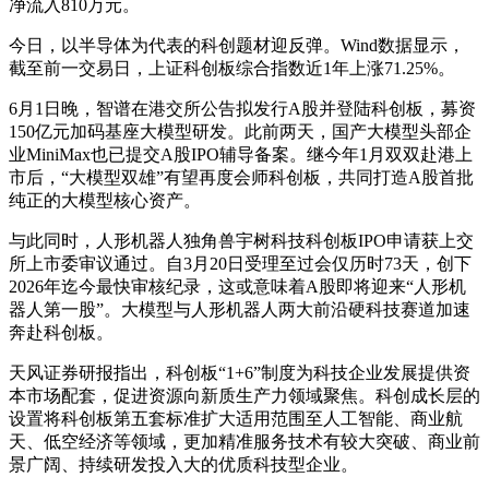
净流入810万元。
今日，以半导体为代表的科创题材迎反弹。Wind数据显示，
截至前一交易日，上证科创板综合指数近1年上涨71.25%。
6月1日晚，智谱在港交所公告拟发行A股并登陆科创板，募资
150亿元加码基座大模型研发。此前两天，国产大模型头部企
业MiniMax也已提交A股IPO辅导备案。继今年1月双双赴港上
市后，“大模型双雄”有望再度会师科创板，共同打造A股首批
纯正的大模型核心资产。
与此同时，人形机器人独角兽宇树科技科创板IPO申请获上交
所上市委审议通过。自3月20日受理至过会仅历时73天，创下
2026年迄今最快审核纪录，这或意味着A股即将迎来“人形机
器人第一股”。大模型与人形机器人两大前沿硬科技赛道加速
奔赴科创板。
天风证券研报指出，科创板“1+6”制度为科技企业发展提供资
本市场配套，促进资源向新质生产力领域聚焦。科创成长层的
设置将科创板第五套标准扩大适用范围至人工智能、商业航
天、低空经济等领域，更加精准服务技术有较大突破、商业前
景广阔、持续研发投入大的优质科技型企业。