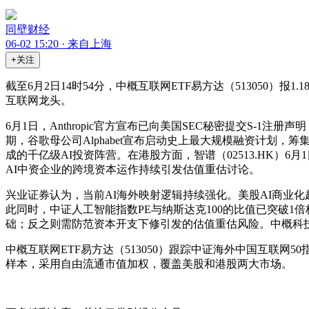
同壁财经
06-02 15:20 · 来自上海
+关注
截至6月2日14时54分，中概互联网ETF易方达（513050）报
互联网龙头。
6月1日，Anthropic官方宣布已向美国SEC秘密提交S-1
期，谷歌母公司Alphabet宣布启动史上最大规模融资计划，筹集
成的千亿级AI投资阵营。在港股方面，智谱（02513.HK）6
AI中资企业的跨境资本运作持续引发估值重估讨论。
兴业证券认为，当前AI海外映射逻辑持续强化。美股AI商业化超
此同时，中证人工智能指数PE与纳斯达克100的比值已突破1
础；反之则需防范资本开支下修引发的估值重估风险。中概科
中概互联网ETF易方达（513050）跟踪中证海外中国互联网50指
样本，采用自由流通市值加权，覆盖美股和港股两大市场。