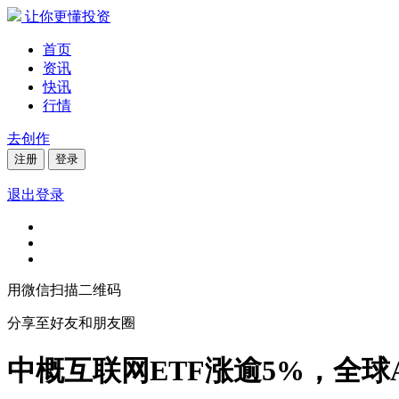
让你更懂投资
首页
资讯
快讯
行情
去创作
注册
登录
退出登录
用微信扫描二维码
分享至好友和朋友圈
中概互联网ETF涨逾5%，全球