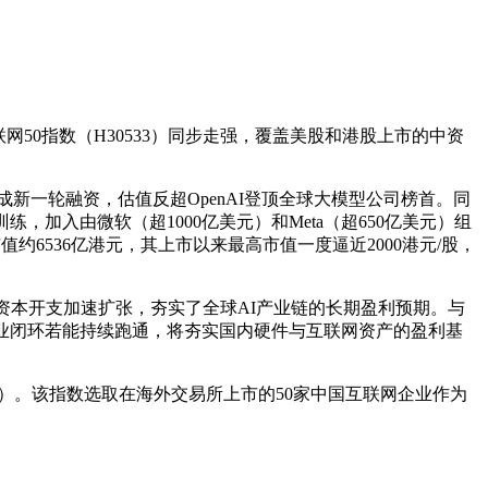
国互联网50指数（H30533）同步走强，覆盖美股和港股上市的中资
值完成新一轮融资，估值反超OpenAI登顶全球大模型公司榜首。同
训练，加入由微软（超1000亿美元）和Meta（超650亿美元）组
值约6536亿港元，其上市以来最高市值一度逼近2000港元/股，
巨头资本开支加速扩张，夯实了全球AI产业链的长期盈利预期。与
I商业闭环若能持续跑通，将夯实国内硬件与互联网资产的盈利基
0.20%）。该指数选取在海外交易所上市的50家中国互联网企业作为