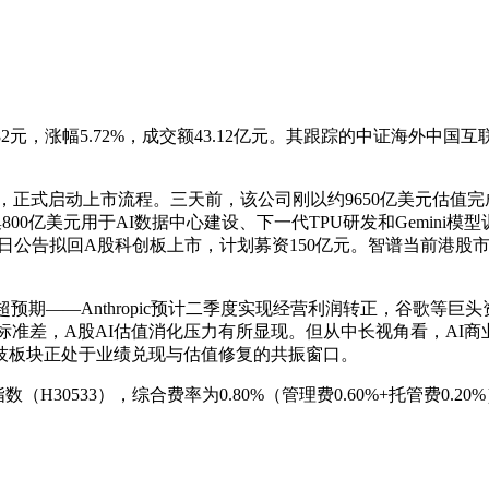
1.182元，涨幅5.72%，成交额43.12亿元。其跟踪的中证海外中
注册声明，正式启动上市流程。三天前，该公司刚以约9650亿美元估
800亿美元用于AI数据中心建设、下一代TPU研发和Gemini模型
月1日公告拟回A股科创板上市，计划募资150亿元。智谱当前港股市
预期——Anthropic预计二季度实现经营利润转正，谷歌等
倍标准差，A股AI估值消化压力有所显现。但从中长视角看，A
技板块正处于业绩兑现与估值修复的共振窗口。
数（H30533），综合费率为0.80%（管理费0.60%+托管费