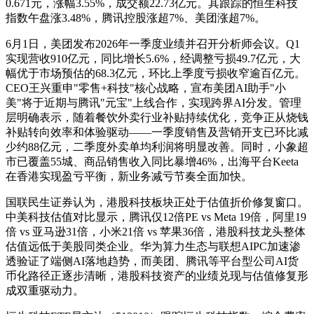
0.671元，涨幅3.55%，成交额22.73亿元。其跟踪的恒生科技
指数午盘涨3.48%，腾讯控股涨超7%、美团涨超7%。
6月1日，美团发布2026年一季度业绩并召开分析师会议。Q1
实现营收910亿元，同比增长5.6%，经调整亏损49.7亿元，大
幅优于市场预估的68.3亿元，环比上季度亏损收窄逾百亿元。
CEO王兴重申"零售+科技"核心战略，宣布美团AI助手"小
美"将于近期与腾讯"元宝"上线合作，实现跨界AI分发。管理
层明确表示，随着餐饮外卖行业补贴持续优化，竞争正从烧钱
补贴转向效率和体验驱动——一季度销售及营销开支已环比减
少约88亿元，二季度外卖单均利润将明显改善。同时，小象超
市已覆盖55城、商品销售收入同比暴增46%，出海平台Keeta
在香港实现盈亏平衡，新业务减亏节奏全面加快。
国联民生证券认为，港股科技板块正处于估值折价修复窗口。
中美科技估值对比显示，腾讯仅12倍PE vs Meta 19倍，阿里19
倍 vs 亚马逊31倍，小米21倍 vs 苹果36倍，港股科技龙头整体
估值远低于美股同类企业。华为算力生态与联想AIPC加速渗
透验证了端侧AI落地趋势，而美团、腾讯等平台型公司AI货
币化路径正逐步清晰，港股科技资产的业绩兑现与估值修复形
成双重驱动力。