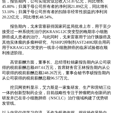
告，报告期内，公司实现营业总收入51.87亿元，同比增长
45.80%；归属于母公司所有者的净利润21.89亿元，同比增长
53.10%；归属于母公司所有者的扣除非经常性损益的净利润
20.22亿元，同比增长48.54%。
报告期内，戈来雷塞获得国家药监局批准上市，用于至少
接受过一种系统性治疗的KRASG12C突变型的晚期非小细胞
肺癌成人患者的治疗。与此同时，戈来雷塞用于治疗胰腺癌及
其他实体瘤的多瘤种研究、与SHP2抑制剂AST24082联合用药
用于KRASG12C突变的一线非小细胞肺癌的临床试验都在顺
利推进阶段。
高管薪酬方面，董事长、总经理杜锦豪报告期内从公司获
得的税前薪酬总额497.61万元，首席财务官王林报告期内从公
司获得的税前薪酬总额248.26万元，董事会秘书李硕报告期内
从公司获得的税前薪酬总额96.57万元。
挖贝网资料显示，艾力斯是一家集研发、生产和营销三位
一体的创新型制药企业，目前战略性专注于肿瘤靶向创新药的
研发并已在非小细胞肺癌（NSCLC）治疗领域构建了优势研
发管线。
以上内容仅供学习交流，不作为投资依据，据此操作风险自