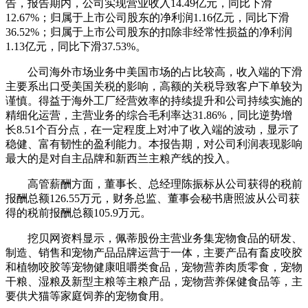
告，报告期内，公司实现营业收入14.49亿元，同比下滑
12.67%；归属于上市公司股东的净利润1.16亿元，同比下滑
36.52%；归属于上市公司股东的扣除非经常性损益的净利润
1.13亿元，同比下滑37.53%。
公司海外市场业务中美国市场的占比较高，收入端的下滑
主要系出口受美国关税的影响，高额的关税导致客户下单较为
谨慎。得益于海外工厂经营效率的持续提升和公司持续实施的
精细化运营，主营业务的综合毛利率达31.86%，同比逆势增
长8.51个百分点，在一定程度上对冲了收入端的波动，显示了
稳健、富有韧性的盈利能力。本报告期，对公司利润表现影响
最
大的是对自主品牌和新西兰主粮产线的投入。
高管薪酬方面，董事长、总经理陈振标从公司获得的税前
报酬总额126.55万元，财务总监、董事会秘书唐照波从公司获
得的税前报酬总额105.9万元。
挖贝网资料显示，佩蒂股份主营业务集宠物食品的研发、
制造、销售和宠物产品品牌运营于一体，主要产品有畜皮咬胶
和植物咬胶等宠物健康咀嚼类食品，宠物营养肉质零食，宠物
干粮、湿粮及新型主粮等主粮产品，宠物营养保健食品等，主
要供犬猫等家庭饲养的宠物食用。