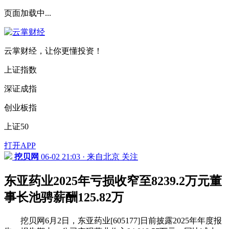
页面加载中...
云掌财经，让你更懂投资！
上证指数
深证成指
创业板指
上证50
打开APP
挖贝网
06-02 21:03 · 来自北京
关注
东亚药业2025年亏损收窄至8239.2万元董
事长池骋薪酬125.82万
挖贝网6月2日，东亚药业[605177]日前披露2025年年度报