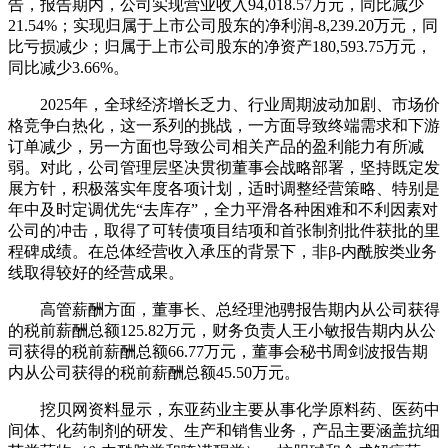
告，报告期内，公司实现营业收入94,018.57万元，同比减少
21.54%；实现归属于上市公司股东的净利润-8,239.20万元，同
比亏损减少；归属于上市公司股东的净资产180,593.75万元，
同比减少3.66%。
2025年，全球经济增长乏力、行业周期波动加剧、市场价
格竞争白热化，这一系列的挑战，一方面导致终端需求和下游
订单减少，另一方面也导致公司相关产品的盈利能力有所减
弱。对此，公司管理层坚决贯彻董事会战略部署，坚持既定发
展方针，积极落实年度各项计划，适时调整经营策略、特别是
年中及时定调优先“去库存”，全力平滑各种困难和不利因素对
公司的冲击，取得了可转债项目结项和首张制剂批件获批的里
程碑成绩。在总体经营收入承压的背景下，非β-内酰胺类业务
线取得较好的经营成果。
高管薪酬方面，董事长、总经理池骋报告期内从公司获得
的税前薪酬总额125.82万元，财务负责人王小敏报告期内从公
司获得的税前薪酬总额66.77万元，董事会秘书周剑波报告期
内从公司获得的税前薪酬总额45.50万元。
挖贝网资料显示，东亚药业主要从事化学原料药、医药中
间体、化药制剂的研发、生产和销售业务，产品主要涵盖抗细