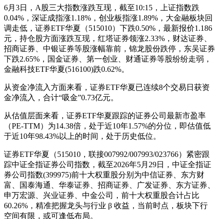
6月3日，A股三大指数涨跌互现，截至10:15，上证指数跌
0.04%，深证成指涨1.18%，创业板指涨1.89%，大金融板块回
调走低，证券ETF华夏（515010）下跌0.50%，最新报价1.186
元，持仓股方面涨跌互现，红塔证券领涨2.33%，财达证券、
招商证券、中银证券等股涨幅靠前，锦龙股份跌停，东吴证券
下跌2.65%，国金证券、第一创业、财通证券等股纷纷走弱，
金融科技ETF华夏(516100)跌0.62%。
从资金净流入方面来看，证券ETF华夏已连续8个交易日获资
金净流入，合计“吸金”0.73亿元。
从估值层面来看，证券ETF华夏跟踪的证券公司最新市盈率
（PE-TTM）为14.38倍，处于近10年1.57%的分位，即估值低
于近10年98.43%以上的时间，处于历史低位。
证券ETF华夏（515010，联接007992/007993/023766）紧密跟
踪中证全指证券公司指数，截至2026年5月29日，中证全指证
券公司指数(399975)前十大权重股分别为中信证券、东方财
富、国泰海通、华泰证券、招商证券、广发证券、东方证券、
申万宏源、兴业证券、中金公司，前十大权重股合计占比
60.26%，精准把握龙头与行业 β 收益，当前时点，板块下行
空间有限，或可逢低布局。