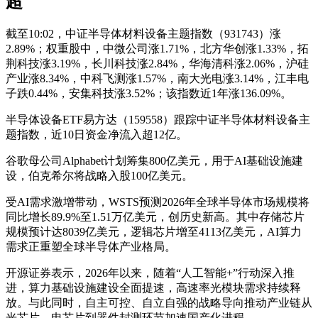
超
截至10:02，中证半导体材料设备主题指数（931743）涨
2.89%；权重股中，中微公司涨1.71%，北方华创涨1.33%，拓
荆科技涨3.19%，长川科技涨2.84%，华海清科涨2.06%，沪硅
产业涨8.34%，中科飞测涨1.57%，南大光电涨3.14%，江丰电
子跌0.44%，安集科技涨3.52%；该指数近1年涨136.09%。
半导体设备ETF易方达（159558）跟踪中证半导体材料设备主
题指数，近10日资金净流入超12亿。
谷歌母公司Alphabet计划筹集800亿美元，用于AI基础设施建
设，伯克希尔将战略入股100亿美元。
受AI需求激增带动，WSTS预测2026年全球半导体市场规模将
同比增长89.9%至1.51万亿美元，创历史新高。其中存储芯片
规模预计达8039亿美元，逻辑芯片增至4113亿美元，AI算力
需求正重塑全球半导体产业格局。
开源证券表示，2026年以来，随着“人工智能+”行动深入推
进，算力基础设施建设全面提速，高速率光模块需求持续释
放。与此同时，自主可控、自立自强的战略导向推动产业链从
光芯片、电芯片到器件封测环节加速国产化进程。