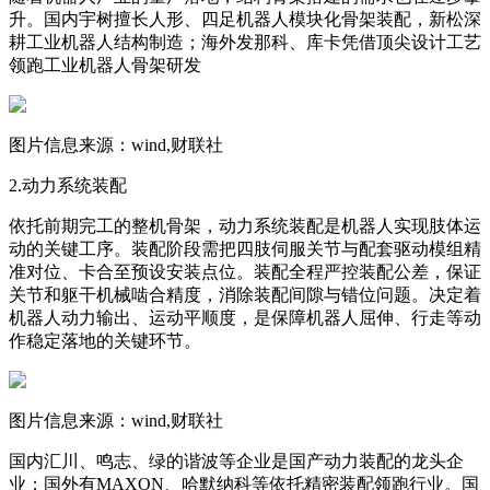
升。国内宇树擅长人形、四足机器人模块化骨架装配，新松深
耕工业机器人结构制造；海外发那科、库卡凭借顶尖设计工艺
领跑工业机器人骨架研发
图片信息来源：wind,财联社
2.动力系统装配
依托前期完工的整机骨架，动力系统装配是机器人实现肢体运
动的关键工序。装配阶段需把四肢伺服关节与配套驱动模组精
准对位、卡合至预设安装点位。装配全程严控装配公差，保证
关节和躯干机械啮合精度，消除装配间隙与错位问题。决定着
机器人动力输出、运动平顺度，是保障机器人屈伸、行走等动
作稳定落地的关键环节。
图片信息来源：wind,财联社
国内汇川、鸣志、绿的谐波等企业是国产动力装配的龙头企
业；国外有MAXON、哈默纳科等依托精密装配领跑行业。国