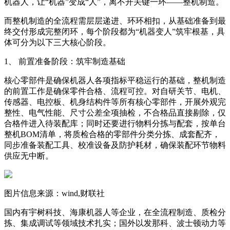
机器人，让“机器”变成“人”，离不开关键一环——整机制造。
而整机制造的全流程需层层递进、环环相扣，从基础准备到最
终交付形成完整闭环，每个阶段都为“机器变人”筑牢根基，具
体可分为以下三大核心阶段。
1、 前置准备阶段：筑牢制造基础
核心零部件是确保机器人各项指标平稳运行的基础，整机制造
的前置工作是确保零件合格、流程可控。对自研关节、电机、
传感器、电控板、机身结构件等所有核心零部件，开展外观完
整性、电气性能、尺寸公差全项抽检，不合格品直接剔除，仅
合格件进入待装配库；同时还要进行物料分拣与配套，按单台
整机BOM清单，将质检合格的零部件分类分拣、成套配齐，
同步准备装配工具、校准设备及防护耗材，确保装配环节物料
供应无中断。
图片信息来源：wind,财联社
国内有宇树科技、海康机器人等企业，在全流程制造、质检分
拣、集成调试等领域技术扎实；国外以发那科、波士顿动力等