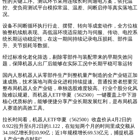
性的关键工序。测试环节采用连续长时间通电方案，依托温
控、变负荷测试平台模拟常温、温差、间断启停等真实落地工
况。
设备不间断循环执行行走、摆臂、转向等成套动作，全方位核
验整机续航表现、高低温环境适应能力与伺服、传动、电控系
统长期运动稳定性，在这一期间持续记录电压损耗、部件温
升、关节损耗等数据。
经过标准化老化筛选，剔除零部件与装配带来的早期失效问
题，保障机器人出厂后能够在实际工况中长期平稳可靠运转
国内人形机器人从零部件生产到整机量产制造的全产业链正加
速成熟，技术落地与商业化进程持续提速。普通投资者想要完
整布局机器人全产业链，单独选股难度较高、行业个股分化风
险难以规避。而机器人ETF华夏（562500）一键覆盖上中下游
核心优质标的，能够便捷分享产业长期发展红利，是布局机器
人赛道的高效工具。
拉长时间看，机器人ETF华夏（562500）收盘价从4月2日的
0.922拉升至6月2日的1.122，在短短两个月的时间里成交额从
34.18亿增长到10.90亿；近1年规模增长69.53亿元，捕捉机器
人产业“奇点时刻”。