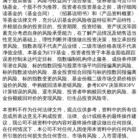
属于股票基金，风险与收益高于混合基金、债券基金与货币市
场基金。个股不作为推荐。投资者在投资基金之前，请仔细阅
读基金的《基金合同》、《招募说明书》和《产品资料概要》
等基金法律文件，充分认识基金的风险收益特征和产品特性，
并根据自身的投资目的、投资期限、投资经验、资产状况等因
素充分考虑自身的风险承受能力，在了解产品情况及销售适当
性意见的基础上，理性判断并谨慎做出投资决策，独立承担投
资风险。指数表现不代表产品业绩，二级市场价格表现不代表
净值业绩。本基金为ETF基金，投资者投资于本基金面临跟踪
误差控制未达约定目标、指数编制机构停止服务、成份券停牌
等潜在风险、标的指数回报与股票市场平均回报偏离的风险、
标的指数波动的风险、基金投资组合回报与标的指数回报偏离
的风险、标的指数变更的风险、基金份额二级市场交易价格折
溢价的风险、申购赎回清单差错风险、参考IOPV决策和IOPV
计算错误的风险、退市风险、投资者申购赎回失败的风险、基
金份额赎回对价的变现风险、衍生品投资风险等。
本资料不作为任何法律文件，观点仅供参考，资料中的所有信
息或所表达意见不构成投资、法律、会计或税务的最终操作建
议，我公司不就资料中的内容对最终操作建议做出任何担保。
在任何情况下，本公司不对任何人因使用本资料中的任何内容
所引致的任何损失负任何责任。市场有风险，入市需谨慎。