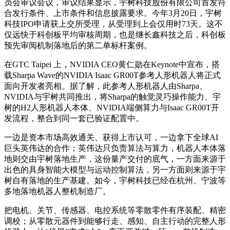
员会审议会议，审议结果显示，宇树科技股份有限公司首发符
合发行条件、上市条件和信息披露要求。今年3月20日，宇树
科技IPO申请获上交所受理，从受理到上会仅用时73天。这不
仅远快于科创板平均审核周期，也是继长鑫科技之后，科创板
预先审阅机制落地后的第二单标杆案例。
在GTC Taipei 上，NVIDIA CEO黄仁勋在Keynote中宣布，搭
载Sharpa Wave的NVIDIA Isaac GR00T参考人形机器人将正式
面向开发者亮相。据了解，此参考人形机器人由Sharpa、
NVIDIA与宇树共同推出，将Sharpa的触觉灵巧操作能力、宇
树的H2人形机器人本体、NVIDIA端侧算力与Isaac GR00T开
发流程，整合到同一套已验证配置中。
一边是资本市场高效通关、获得上市认可，一边拿下全球AI
巨头英伟达的合作；英伟达只负责算法与算力，机器人本体落
地则交由宇树落地生产，这份量产交付的底气，一方面来源于
出色的具身智能大模型与运动控制算法，另一方面则来源于宇
树自有落地的生产基建。如今，宇树科技已经在杭州、宁波等
多地落地机器人整机制造厂。
把电机、关节、传感器、电控系统等零散零件有序装配、精密
调校；从零散元器件到能够行走、感知、自主行动的完整人形