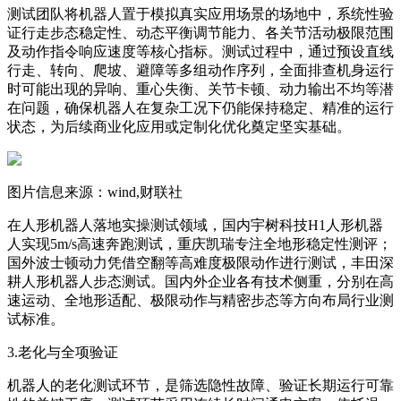
测试团队将机器人置于模拟真实应用场景的场地中，系统性验
证行走步态稳定性、动态平衡调节能力、各关节活动极限范围
及动作指令响应速度等核心指标。测试过程中，通过预设直线
行走、转向、爬坡、避障等多组动作序列，全面排查机身运行
时可能出现的异响、重心失衡、关节卡顿、动力输出不均等潜
在问题，确保机器人在复杂工况下仍能保持稳定、精准的运行
状态，为后续商业化应用或定制化优化奠定坚实基础。
图片信息来源：wind,财联社
在人形机器人落地实操测试领域，国内宇树科技H1人形机器
人实现5m/s高速奔跑测试，重庆凯瑞专注全地形稳定性测评；
国外波士顿动力凭借空翻等高难度极限动作进行测试，丰田深
耕人形机器人步态测试。国内外企业各有技术侧重，分别在高
速运动、全地形适配、极限动作与精密步态等方向布局行业测
试标准。
3.老化与全项验证
机器人的老化测试环节，是筛选隐性故障、验证长期运行可靠