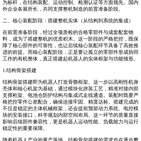
为标杆，在结构装配、运动控制、检测认证等方面领先。国内
外企业各展所长，共同支撑整机制造的前置准备阶段。
二、核心装配阶段：搭建整机实体（从结构到系统的集成）
在前置准备阶段，经过全项质检的合格零部件与成套配套物
料，成为了搭建整机的优质积木。这一阶段的严格把控，既保
障了核心部件的可靠性，也让后续核心装配环节具备了高效推
进的前提。而核心装配阶段，正是要让孤立的零部件形成协同
工作的有机整体，真正搭建起机器人的实体框架与功能雏形。
1.结构骨架搭建
结构骨架搭建即为机器人打造骨骼框架。这一步以高刚性机身
壳体和核心机架为基础，通过模块化拼装工艺，精准对接内部
支撑桁架、电池仓防护结构与集成式走线通道。装配时既要严
格把控零件公差配合，确保连接牢固、精度达标。搭建完成的
不仅是稳定的主体机械框架，还会提前预留动力系统、电控模
块的安装接口，科学规划内部空间布局。这一环节的质量直接
影响后续部件兼容性，更是机器人运动性能、负载能力与运行
稳定性的重要保障。
随着机器人产业的量产落地，结构骨架搭建的需求也在逐步攀