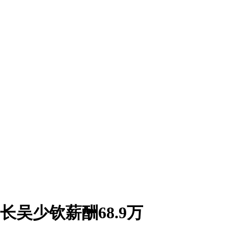
事长吴少钦薪酬68.9万