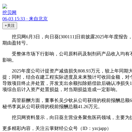
挖贝网
06-03 15:33 · 来自北京
+关注
挖贝网6月3日，向日葵[300111]日前披露2025年年度报
期由盈转亏。
受整体市场下行影响，公司原料药及制剂药产品收入均有
影响。
2025年度公司计提资产减值损失808.93万元，较上
提；同时，结合在建工程实际进度及未来预计可收回金额，对
导致项目终止并处置，开发支出余额扣除赔偿款后确认净损失19
项综合后计入资产处置损益，对当期损益造成一定影响。
高管薪酬方面，董事长吴少钦从公司获得的税前报酬总额68
秘书李岚从公司获得的税前报酬总额41.26万元。
挖贝网资料显示，向日葵主营业务聚焦医药领域，主要为
更多精彩内容，关注云掌财经公众号（ID：yzcjapp）