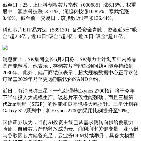
截至11：25，上证科创板芯片指数（000685）涨6.15%，权重
股中，源杰科技涨18.71%、澜起科技涨10.85%、寒武纪涨
8.46%。截至前一交易日，该指数近1年涨136.44%。
科创芯片ETF易方达（589130）备受资金青睐，资金近5日“吸
金”超2.3亿，近10日“吸金”超7亿，近20日“吸金”超11亿。
消息面上，SK集团会长6月2日称，SK海力士计划五年内将晶
圆产能翻番。他表示，存储芯片产能瓶颈问题可能会持续到
2030年。此外，储厂商铠侠表示，超大规模数据中心正寻求签
订涵盖2029年乃至更远期阶段的NAND合约。
近日，有消息称三星下一代处理器Exynos 2700预计将于今年
下半年投入大规模生产。该芯片不仅性能强劲，而且三星第二
代2nm制程（SF2P）的性能和良率也将大幅提升。三星计划在
Galaxy S27系列中，将Exynos 2700的采用比例提升至50%。
国信证券认为，当前AI投资主线已从需求侧转向供给侧能力
验证，自研芯片产能释放成为云厂商利润率关键变量。亚马逊
与谷歌因芯片储备充足，云业务OPM持续攀升，具备大模型