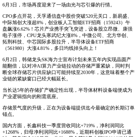
6月3日，市场再度迎来了一场由光与芯引爆的行情。
CPO多点开花，天孚通信盘中股价突破520元关口，新易盛、
中际旭创大涨超8%，创业板人工智能ETF招商（159243）午
盘飙涨6.62%！芯片产业携手突飞突进，设备股立昂微、康强
电子涨停，CPU龙头寒武纪大涨8%，中微公司、北方华创、
拓荆科技、中芯国际多股拉升，半导体设备ETF招商
（561980）大涨4.81%，多日均线掉头向上！
6月2日，韩储龙头SK海力士宣布计划未来五年内实现晶圆产
能翻倍，以对冲AI算力产业链拉动的存储严重紧缺，同时判
断全球存储芯片供应缺口可能持续至2030年，这意味着整个产
业链的紧缺窗口已经大幅延长。
当长达5年的存储扩产确定性出现，半导体材料设备端便成为
产业逻辑指向的刚需底座。
存储景气度的升级，正在为设备端提供迄今最确定的长期订单
锚点。
国内方面，长鑫科技一季度营收同比+719%，净利润同比
+1268%，归母净利润同比+1688%，近期科创板IPO申请已通