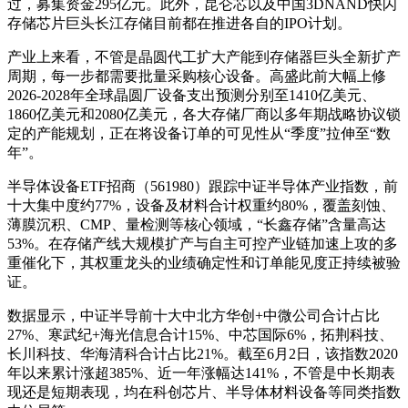
过，募集资金295亿元。此外，昆仑芯以及中国3DNAND快闪
存储芯片巨头长江存储目前都在推进各自的IPO计划。
产业上来看，不管是晶圆代工扩大产能到存储器巨头全新扩产
周期，每一步都需要批量采购核心设备。高盛此前大幅上修
2026-2028年全球晶圆厂设备支出预测分别至1410亿美元、
1860亿美元和2080亿美元，各大存储厂商以多年期战略协议锁
定的产能规划，正在将设备订单的可见性从“季度”拉伸至“数
年”。
半导体设备ETF招商（561980）跟踪中证半导体产业指数，前
十大集中度约77%，设备及材料合计权重约80%，覆盖刻蚀、
薄膜沉积、CMP、量检测等核心领域，“长鑫存储”含量高达
53%。在存储产线大规模扩产与自主可控产业链加速上攻的多
重催化下，其权重龙头的业绩确定性和订单能见度正持续被验
证。
数据显示，中证半导前十大中北方华创+中微公司合计占比
27%、寒武纪+海光信息合计15%、中芯国际6%，拓荆科技、
长川科技、华海清科合计占比21%。截至6月2日，该指数2020
年以来累计涨超385%、近一年涨幅达141%，不管是中长期表
现还是短期表现，均在科创芯片、半导体材料设备等同类指数