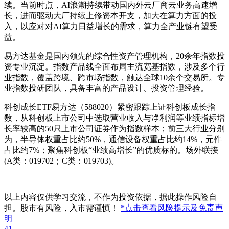
续。当前时点，AI浪潮持续带动国内外云厂商云业务高速增
长，进而驱动大厂持续上修资本开支，加大在算力方面的投
入，以应对对AI算力日益增长的需求，算力全产业链有望受
益。
易方达基金是国内领先的综合性资产管理机构，20余年指数投
资专业沉淀。指数产品线全面布局主流宽基指数，涉及多个行
业指数，覆盖跨境、跨市场指数，触达全球10余个交易所。专
业指数投研团队，具备丰富的产品设计、投资管理经验。
科创成长ETF易方达（588020）紧密跟踪上证科创板成长指
数，从科创板上市公司中选取营业收入与净利润等业绩指标增
长率较高的50只上市公司证券作为指数样本；前三大行业分别
为，半导体权重占比约50%，通信设备权重占比约14%，元件
占比约7%；聚焦科创板“业绩高增长”的优质标的。场外联接
(A类：019702；C类：019703)。
以上内容仅供学习交流，不作为投资依据，据此操作风险自
担。股市有风险，入市需谨慎！
*点击查看风险提示及免责声
明
41