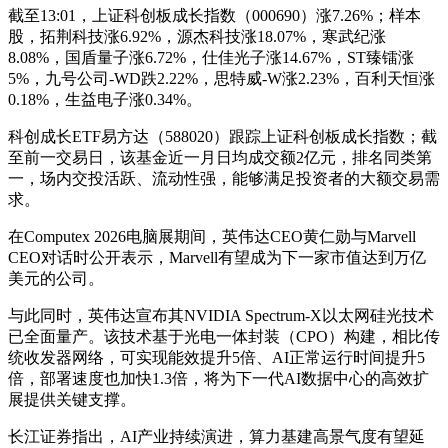
截至13:01，上证科创板成长指数（000690）涨7.26%；样本
股，拓荆科技涨6.92%，源杰科技涨18.07%，寒武纪涨
8.08%，国盾量子涨6.72%，仕佳光子涨14.67%，ST臻镭涨
5%，九号公司-WD跌2.22%，思特威-W涨2.23%，百利天恒涨
0.18%，生益电子涨0.34%。
科创成长ETF易方达（588020）跟踪上证科创板成长指数；截
至前一交易日，该基金近一月日均成交额2亿元，排名同类第
一，场内交投活跃、流动性强，能够满足投资者的大额交易需
求。
在Computex 2026电脑展期间，英伟达CEO黄仁勋与Marvell
CEO对话时公开表示，Marvell有望成为下一家市值达到万亿
美元的公司。
与此同时，英伟达宣布其NVIDIA Spectrum-X以太网硅光技术
已全面量产。该技术基于光电一体封装（CPO）构建，相比传
统收发器网络，可实现能效提升5倍、AI正常运行时间提升5
倍，部署速度也加快1.3倍，将为下一代AI数据中心的高效扩
展提供关键支撑。
长江证券指出，AI产业持续演进，算力基建高景气度有望延