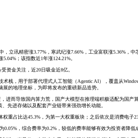
股中，立讯精密涨3.77%，寒武纪涨7.66%，工业富联涨5.36%，中
5.04%；该指数近1年涨124.21%。
备受资金关注，近20日吸金近8亿。
术栈，用于部署代理式人工智能（Agentic AI），覆盖从Win
电脑展的地理坐标，为即将发布的重磅新品造势。
用量井喷，进而导致国内算力荒，国产大模型在推理端积极适配为国产
装、先进存储以及配套产业链带来强劲增长动能。
重占比达45.3%，为第一大权重板块；之后依次是消费电子23.4%
费率为0.05%，综合费率为0.2%，较低的费率能够有效为投资者降