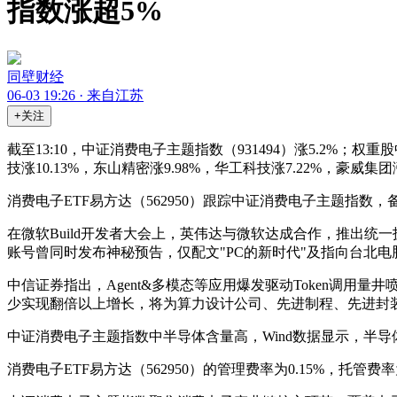
指数涨超5%
同壁财经
06-03 19:26 · 来自江苏
+关注
截至13:10，中证消费电子主题指数（931494）涨5.2%；权重
技涨10.13%，东山精密涨9.98%，华工科技涨7.22%，豪威集团涨
消费电子ETF易方达（562950）跟踪中证消费电子主题指数，
在微软Build开发者大会上，英伟达与微软达成合作，推出统一技
账号曾同时发布神秘预告，仅配文"PC的新时代"及指向台北
中信证券指出，Agent&多模态等应用爆发驱动Token调
少实现翻倍以上增长，将为算力设计公司、先进制程、先进封
中证消费电子主题指数中半导体含量高，Wind数据显示，半导体权
消费电子ETF易方达（562950）的管理费率为0.15%，托管