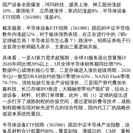
国产设备全面爆发，珂玛科技、盛美上海、神工股份涨超
10%，康强电子、立昂微涨停，寒武纪涨超8%，半导体设备
ETF招商（561980）涨超4%。
截至最新，半导体设备ETF招商（561980）跟踪的中证半导指
数年内涨超52%，对于板块强势表现，在正在进行中的《韬τ
定律破芯局！半导体后市怎么看？》路演中，招商证券电子行
业首席分析师鄢凡表示，主要由三重逻辑共振。
具体看，一是AI算力需求超预期，全球AI服务器出货量预计
2026年同比增28%以上，3月全球半导体销售额同比增79%，
数据中心成增长核心引擎。二是存储进入涨价超级周期，2026
年Q2一般型DRAM合约价预计季增58-63%，NAND Flash季增
70-75%，供给短缺引发全产业链涨价。三是国产替代叠加长
鑫科技、长江存储IPO推进，大额融资带动产能扩容，拉动上
游设备、材料、封测订单增量。此外，韬（τ）定律的提出进
一步打开了成熟制程的价值空间，通过逻辑折叠等技术，成熟
制程能够实现对标先进节点的综合性能，国内代工厂的战略价
值迎来系统性重估。
半导体设备ETF招商（561980）跟踪中证半导体产业指数，设
备及材料合计权重约80%，覆盖刻蚀、薄膜沉积、CMP、量检