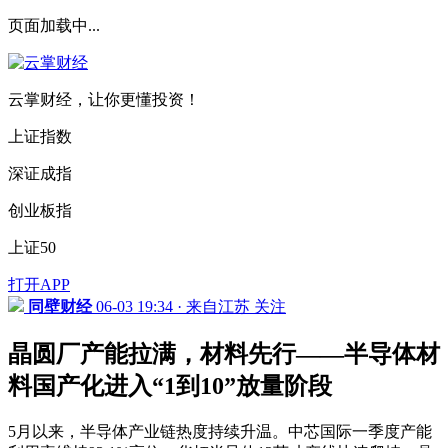
页面加载中...
云掌财经，让你更懂投资！
上证指数
深证成指
创业板指
上证50
打开APP
同壁财经
06-03 19:34 · 来自江苏
关注
晶圆厂产能拉满，材料先行——半导体材
料国产化进入“1到10”放量阶段
5月以来，半导体产业链热度持续升温。中芯国际一季度产能