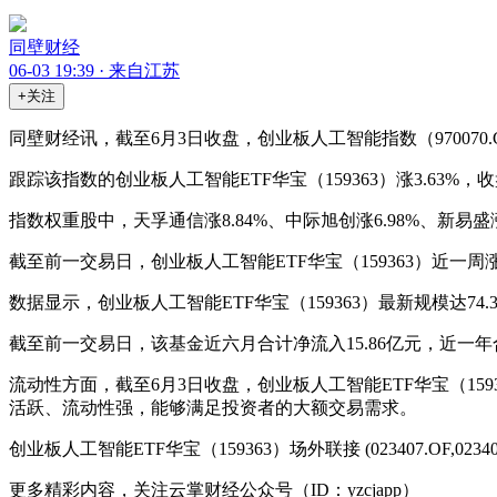
同壁财经
06-03 19:39 · 来自江苏
+关注
同壁财经讯，截至6月3日收盘，创业板人工智能指数（970070.CN
跟踪该指数的创业板人工智能ETF华宝（159363）涨3.63%，收
指数权重股中，天孚通信涨8.84%、中际旭创涨6.98%、新易盛涨4
截至前一交易日，创业板人工智能ETF华宝（159363）近一周涨幅2
数据显示，创业板人工智能ETF华宝（159363）最新规模达74
截至前一交易日，该基金近六月合计净流入15.86亿元，近一年合
流动性方面，截至6月3日收盘，创业板人工智能ETF华宝（1593
活跃、流动性强，能够满足投资者的大额交易需求。
创业板人工智能ETF华宝（159363）场外联接 (023407.OF,023408
更多精彩内容，关注云掌财经公众号（ID：yzcjapp）