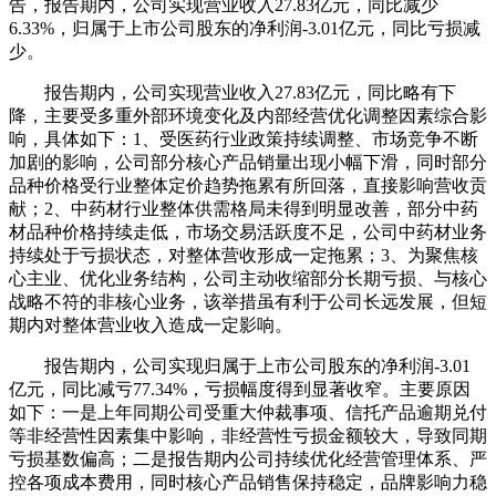
告，报告期内，公司实现营业收入27.83亿元，同比减少
6.33%，归属于上市公司股东的净利润-3.01亿元，同比亏损减
少。
报告期内，公司实现营业收入27.83亿元，同比略有下
降，主要受多重外部环境变化及内部经营优化调整因素综合影
响，具体如下：1、受医药行业政策持续调整、市场竞争不断
加剧的影响，公司部分核心产品销量出现小幅下滑，同时部分
品种价格受行业整体定价趋势拖累有所回落，直接影响营收贡
献；2、中药材行业整体供需格局未得到明显改善，部分中药
材品种价格持续走低，市场交易活跃度不足，公司中药材业务
持续处于亏损状态，对整体营收形成一定拖累；3、为聚焦核
心主业、优化业务结构，公司主动收缩部分长期亏损、与核心
战略不符的非核心业务，该举措虽有利于公司长远发展，但短
期内对整体营业收入造成一定影响。
报告期内，公司实现归属于上市公司股东的净利润-3.01
亿元，同比减亏77.34%，亏损幅度得到显著收窄。主要原因
如下：一是上年同期公司受重大仲裁事项、信托产品逾期兑付
等非经营性因素集中影响，非经营性亏损金额较大，导致同期
亏损基数偏高；二是报告期内公司持续优化经营管理体系、严
控各项成本费用，同时核心产品销售保持稳定，品牌影响力稳