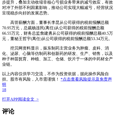
步提升，叠加主动收缩非核心亏损业务带来的减亏效应，有效
对冲了外部不利因素影响，推动公司实现大幅减亏，经营状况
呈现稳步向好的发展态势。
高管薪酬方面，董事长李昆从公司获得的税前报酬总额
70.95万元，总裁杨连民(离任)从公司获得的税前报酬总额
66.55万元，财务总监詹建勇从公司获得的税前报酬总额40.5万
元，董秘王哲宇(离任)从公司获得的税前报酬总额53.34万元。
挖贝网资料显示，振东制药主营业务为肿瘤、皮科、消
化、泌尿、心脑等仿制药和创新药的研发、生产、销售，以及
种子种苗抚育、种植、加工、仓储、饮片于一体的中药材全产
业链。
以上内容仅供学习交流，不作为投资依据，据此操作风险自
担。股市有风险，入市需谨慎！
*点击查看风险提示及免责声
明
18
打开APP阅读全文 >
评论