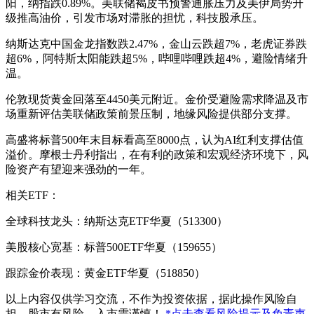
阳，纳指跌0.89%。美联储褐皮书预警通胀压力及美伊局势升
级推高油价，引发市场对滞胀的担忧，科技股承压。
纳斯达克中国金龙指数跌2.47%，金山云跌超7%，老虎证券跌
超6%，阿特斯太阳能跌超5%，哔哩哔哩跌超4%，避险情绪升
温。
伦敦现货黄金回落至4450美元附近。金价受避险需求降温及市
场重新评估美联储政策前景压制，地缘风险提供部分支撑。
高盛将标普500年末目标看高至8000点，认为AI红利支撑估值
溢价。摩根士丹利指出，在有利的政策和宏观经济环境下，风
险资产有望迎来强劲的一年。
相关ETF：
全球科技龙头：纳斯达克ETF华夏（513300）
美股核心宽基：标普500ETF华夏（159655）
跟踪金价表现：黄金ETF华夏（518850）
以上内容仅供学习交流，不作为投资依据，据此操作风险自
担。股市有风险，入市需谨慎！
*点击查看风险提示及免责声