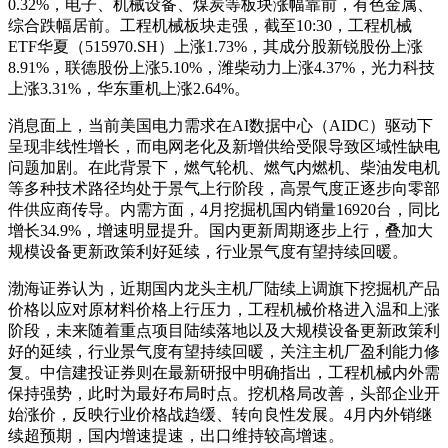
0.32%，电子、机械设备、煤炭等板块涨幅靠前，有色金属、
综合跌幅居前。工程机械板块走强，截至10:30，工程机械
ETF华夏（515970.SH）上涨1.73%，其成分股新锐股份上涨
8.91%，联德股份上涨5.10%，潍柴动力上涨4.37%，光力科技
上涨3.31%，华东重机上涨2.64%。
消息面上，当前美国电力需求在AI数据中心（AIDC）驱动下
呈现非线性增长，而电网老化及新增供给受限导致区域性缺电
问题加剧。在此背景下，燃气轮机、燃气内燃机、柴油发电机
等多种技术路径均处于景气上行阶段，高景气度正逐步向零部
件供应商传导。内需方面，4月挖掘机国内销量16920台，同比
增长34.9%，增速明显提升。国内更新周期逐步上行，叠加大
规模设备更新政策利好延续，行业景气度有望持续回暖。
渤海证券认为，近期国内龙头主机厂陆续上调旗下挖掘机产品
价格以应对原材料价格上行压力，工程机械价格进入温和上涨
阶段，未来随着重点项目陆续落地以及大规模设备更新政策利
好的延续，行业景气度有望持续回暖，关注主机厂盈利能力修
复。中信建投证券则在最新研报中明确指出，工程机械内外需
保持强势，此时为最好布局时点。挖机格局改善，头部企业开
始涨价，反映行业价格战趋缓、转向良性发展。4月内外销继
续超预期，国内增速提速，出口维持较高增速。