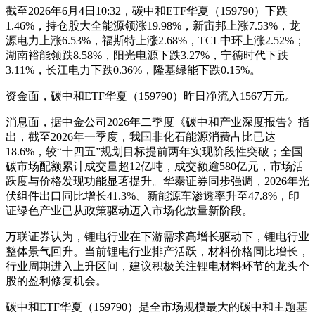
截至2026年6月4日10:32，碳中和ETF华夏（159790）下跌
1.46%，持仓股大全能源领涨19.98%，新宙邦上涨7.53%，龙
源电力上涨6.53%，福斯特上涨2.68%，TCL中环上涨2.52%；
湖南裕能领跌8.58%，阳光电源下跌3.27%，宁德时代下跌
3.11%，长江电力下跌0.36%，隆基绿能下跌0.15%。
资金面，碳中和ETF华夏（159790）昨日净流入1567万元。
消息面，据中金公司2026年二季度《碳中和产业深度报告》指
出，截至2026年一季度，我国非化石能源消费占比已达
18.6%，较“十四五”规划目标提前两年实现阶段性突破；全国
碳市场配额累计成交量超12亿吨，成交额逾580亿元，市场活
跃度与价格发现功能显著提升。华泰证券同步强调，2026年光
伏组件出口同比增长41.3%、新能源车渗透率升至47.8%，印
证绿色产业已从政策驱动迈入市场化放量新阶段。
万联证券认为，锂电行业在下游需求高增长驱动下，锂电行业
整体景气回升。当前锂电行业排产活跃，材料价格同比增长，
行业周期进入上升区间，建议积极关注锂电材料环节的龙头个
股的盈利修复机会。
碳中和ETF华夏（159790）是全市场规模最大的碳中和主题基